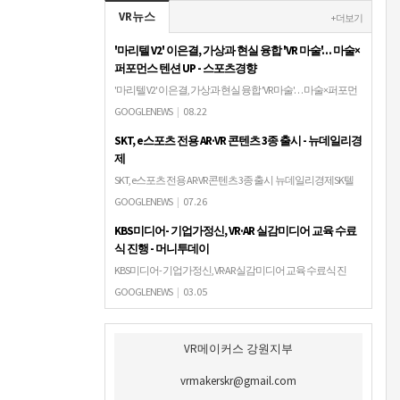
VR뉴스
+ 더보기
'마리텔 V2' 이은결, 가상과 현실 융합 'VR 마술'… 마술×
퍼포먼스 텐션 UP - 스포츠경향
'마리텔 V2' 이은결, 가상과 현실 융합 'VR 마술'… 마술×퍼포먼
스 텐션 UP 스포츠경향일루셔니스트 이은결이 '마이 리틀 텔
GOOGLENEWS
|
08.22
레비전 V2'에서 가상과 현실의 완벽하게 융합된 신개념 카드
SKT, e스포츠 전용 AR·VR 콘텐츠 3종 출시 - 뉴데일리경
마술로...
제
SKT, e스포츠 전용 AR·VR 콘텐츠 3종 출시 뉴데일리경제SK텔
레콤이 e스포츠 관람 패러다임을 바꿀 5G AR(증강현실)·VR(가
GOOGLENEWS
|
07.26
상현실) 서비스 3종을 출시했다고 26일 밝혔다. SK텔레콤은
KBS미디어- 기업가정신, VR·AR 실감미디어 교육 수료
지난 3월 인기 …
식 진행 - 머니투데이
KBS미디어- 기업가정신, VR·AR 실감미디어 교육 수료식 진
행 머니투데이KBS미디어와 ㈜기업가정신은 최근 2018년도
GOOGLENEWS
|
03.05
혁신성장 청년인재 집중양성 사업 VR·AR 실감미디어 교육 수
료식을 진행했다고 5일 밝혔다.…
VR메이커스 강원지부
vrmakerskr@gmail.com