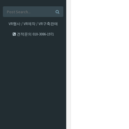
VR행사 / VR제작 / VR구축판매
견적문의
010-3086-1971