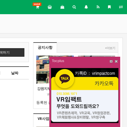
SHOP
공지사항
+ 더보기
색하기
Tocplus
날짜
강원지부 근처 주차장안
VR메이커스 강원지부 오
내
픈 공고
VR메이커스
VR메이커스
등록된 글이 없습니다.
VR사업실적
+ 더보기