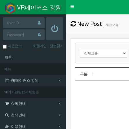
VR메이커스 강원
Toggle
navigation
New Post
새글모음
자동접속
회원가입
|
정보찾기
메인
메뉴
구분
VR메이커스 강원
VR기기렌탈행사체험존
쇼핑안내
검색안내
이용안내