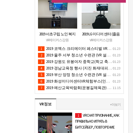
2019 서초구립 노인 복지
2019 LG 미디어 센터 (졸음
관 (VR 설치) - VR 구축 판
운전/ 음주운전 체험 행
VR메이커스강원
VR메이커스강원
매
사) VR 체험 - VR 렌탈대여
2019 코엑스 크리에이터 페스티벌 VR체험 부스 (인기 VR 체험) - VR렌탈대여 행사
01.23
1
행사
2019 울주 서부 청소년 수련관 (VR 설치) - VR 구축 판매
01.23
2
2019 강원도 유봉여자 중학교(학교 축제 행사 / 인기 VR 컨텐츠 ) - VR렌탈대여 행사
01.23
3
2019 경남교육청 행사 (지진 화재대피 / VR 체험) _ VR 렌탈대여행사
01.23
4
2019 부산 양정 청소년 수련관 (VR 설치) - VR구축 판매
01.23
5
2019 화성미디어센터VR체험부스(인기4D 시뮬레이터 체험)-VR렌탈대여 행사
01.23
6
2019 예산교육박람회(운봉길체육관) VR체험부스(직업진로체험 / 인기VR체험)-VR렌탈대여행사
11.15
7
VR정보
+ 더보기
VRCHAT ПРИЗНАНИЕ, КАК
1
ПРАВИЛЬНО ИГРАТЬ В
БИТСЕЙБЕР, ПОВТОРЕНИЕ