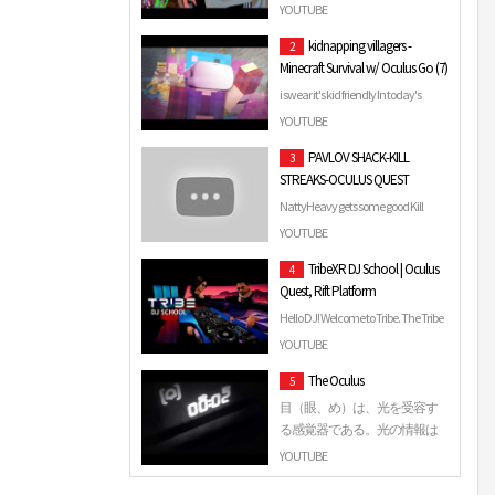
СТАРОГО [HTC VIVE]
YOUTUBE
Нарезка с наших прошедших
kidnapping villagers -
2
стримов, только лучшее! Твич -
Minecraft Survival w/ Oculus Go (7)
https://www.twitch.tv/laffeychan
Наша группа ВК - https://vk.co…
i swear it's kid friendly In today's
episode, I use the Oculus Go again
YOUTUBE
when playing with Piggy. I have a lot
PAVLOV SHACK-KILL
3
more fun u…
STREAKS-OCULUS QUEST
NattyHeavy gets some good Kill
Streaks and takes care of digital
YOUTUBE
business in these rounds. Not all wins
TribeXR DJ School | Oculus
4
but great rounds…
Quest, Rift Platform
Hello DJ! Welcome to Tribe. The Tribe
app is a full functioning pro-style CDJ
YOUTUBE
deck and mixer system. Import your
The Oculus
5
own mus…
目（眼、め）は、光を受容す
る感覚器である。光の情報は
眼で受容され、中枢神経系の
YOUTUBE
働きによって視覚が生じる。