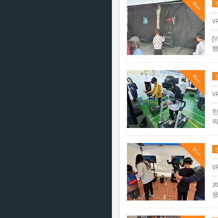
Hot
V
[
행
Hot
V
한
워
Hot
V
2
융