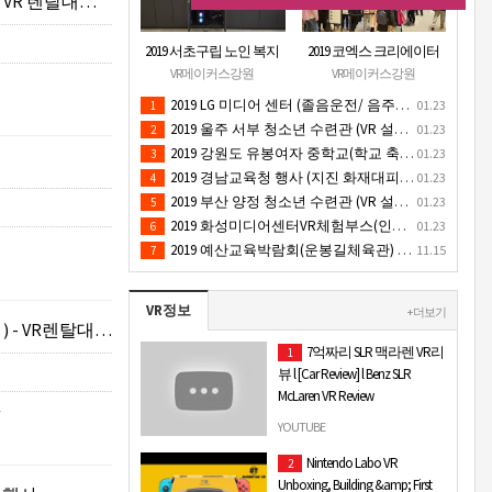
 렌탈대여 행사
2019 서초구립 노인 복지
2019 코엑스 크리에이터
관 (VR 설치) - VR 구축 판
페스티벌 VR체험 부스 (인
VR메이커스강원
VR메이커스강원
매
기 VR 체험) - VR렌탈대여
2019 LG 미디어 센터 (졸음운전/ 음주운전 체험 행사) VR 체험 - VR 렌탈대여 행사
01.23
1
행사
2019 울주 서부 청소년 수련관 (VR 설치) - VR 구축 판매
01.23
2
2019 강원도 유봉여자 중학교(학교 축제 행사 / 인기 VR 컨텐츠 ) - VR렌탈대여 행사
01.23
3
2019 경남교육청 행사 (지진 화재대피 / VR 체험) _ VR 렌탈대여행사
01.23
4
2019 부산 양정 청소년 수련관 (VR 설치) - VR구축 판매
01.23
5
2019 화성미디어센터VR체험부스(인기4D 시뮬레이터 체험)-VR렌탈대여 행사
01.23
6
2019 예산교육박람회(운봉길체육관) VR체험부스(직업진로체험 / 인기VR체험)-VR렌탈대여행사
11.15
7
VR정보
+ 더보기
VR렌탈대여 행사
7억짜리 SLR 맥라렌 VR리
1
뷰 l [Car Review] l Benz SLR
McLaren VR Review
사
유튜브 어플 또는 구글 크롬으로
YOUTUBE
보시길 권장합니다 * * 화질은 5K
Nintendo Labo VR
2
또는 4K로 설정해서 보시면 좋습
Unboxing, Building &amp; First
니다! * 차잘알 NH와 차알못 미스