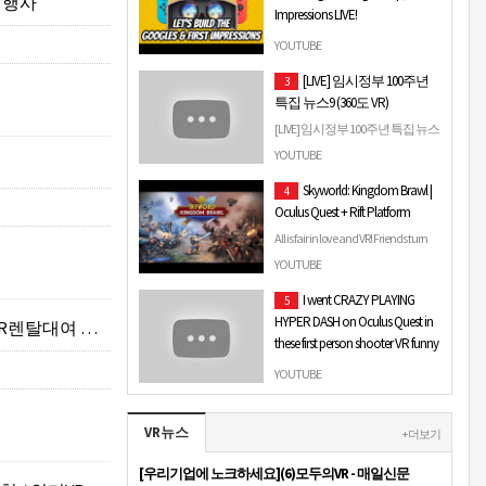
대여행사
Impressions LIVE!
터 디알의 VR...
Welcome to Gamertag VR Chat & Chil
YOUTUBE
& build Nintendo Labo VR. This
[LIVE] 임시정부 100주년
3
channel is all about Virtual Reality
특집 뉴스9 (360도 VR)
gaming & hosting …
[LIVE] 임시정부 100주년 특집 뉴스
9 (360도 VR)
YOUTUBE
Skyworld: Kingdom Brawl |
4
Oculus Quest + Rift Platform
All is fair in love and VR! Friends turn
foe as you set foot in the VR battle
YOUTUBE
arenas of Kingdom Brawl. From the
I went CRAZY PLAYING
5
creators…
HYPER DASH on Oculus Quest in
렌탈대여 행사
these first person shooter VR funny
moments
YOUTUBE
This Game is a blast. Get ready to get
hyper in these funny vr moments. in
VR뉴스
this game is in alpha and it's crazy.
+ 더보기
Y'all h…
[우리기업에 노크하세요](6)모두의VR - 매일신문