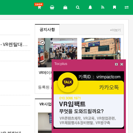
SHOP
공지사항
+ 더보기
R렌탈대여 행사
Tocplus
VR메이커스 강원지부 오
강원지부 근처 주차장안
픈 공고
내
VR메이커스
VR메이커스
등록된 글이 없습니다.
VR사업실적
+ 더보기