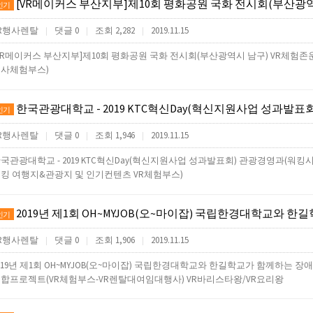
[VR메이커스 부산지부]제10회 평화공원 국화 전시회(부산광역시 남구) VR체험존운영(VR렌
인기
R행사렌탈
댓글 0
조회 2,282
2019.11.15
|
|
|
VR메이커스 부산지부]제10회 평화공원 국화 전시회(부산광역시 남구) VR체험존
사체험부스)
한국관광대학교 - 2019 KTC혁신Day(혁신지원사업 성과발표회) 관광경영과(워킹시뮬레이터-릴렉스워킹 여행지&관광지 및 
인기
R행사렌탈
댓글 0
조회 1,946
2019.11.15
|
|
|
국관광대학교 - 2019 KTC혁신Day(혁신지원사업 성과발표회) 관광경영과(워
킹 여행지&관광지 및 인기컨텐츠 VR체험부스)
2019년 제1회 OH~MYJOB(오~마이잡) 국립한경대학교와 한길학교가 함께하는 장애학생을 위한 진로융합프로젝트(VR체험부스-VR렌탈대여임대행사
인기
R행사렌탈
댓글 0
조회 1,906
2019.11.15
|
|
|
019년 제1회 OH~MYJOB(오~마이잡) 국립한경대학교와 한길학교가 함께하는 장
합프로젝트(VR체험부스-VR렌탈대여임대행사) VR바리스타왕/VR요리왕