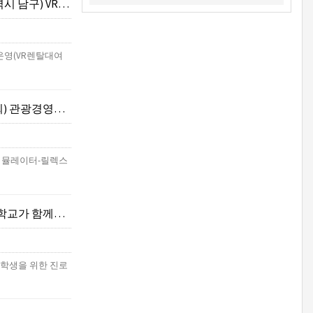
탈대여행사체험부스)
운영(VR렌탈대여
인기컨텐츠 VR체험부스)
킹시뮬레이터-릴렉스
) VR바리스타왕/VR요리왕
애학생을 위한 진로