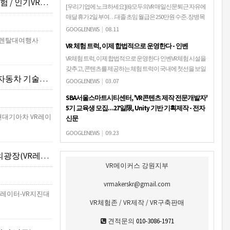
-VR렌탈대여행사
[우리기업에 노크하세요](6)모두의VR 매일신문퇴근 자유에
매달 휴가 2일 부여…대졸 초임 월급은 250만원 수준. 장병목
모두의VR 대표(왼쪽 첫번째)가 직원들과 회사를 소개하고 있
GOOGLENEWS
|
08.11
다. 성일권 기자 ...
VR렌탈대여행사
VR 체험 트럭, 이제 합법적으로 운영한다 - 인벤
VR 체험 트럭, 이제 합법적으로 운영한다 인벤VR 체험 시설을
갖추고, 콘텐츠를 제공하는 체험 트럭이 국내에 첫선을 보일
터 행사렌탈체험부스)
수 있게 됐다. 과학기술정보통신부는 6일 제2차 신기술·서비
GOOGLENEWS
|
03.07
스 심의위원회를 열어 ...
SBA서울스마트시티센터, 'VR콘텐츠 제작 전문개발자'
5기 교육생 모집…27일限, Unity 기반 기획제작 - 전자
현대기아차 VR레이
신문
SBA서울스마트시티센터, 'VR콘텐츠 제작 전문개발자' 5기 교
GOOGLENEWS
|
09.23
육생 모집…27일限, Unity 기반 기획제작 전자신문[전자신문
인터넷 박동선기자] 서울산업진흥원(대표 장영승, SBA)이 가
컨텐츠)VR렌탈대여체험부스
상현실409(VR) 산업경쟁…
VR메이커스 강원지부
vrmakerskr@gmail.com
뮬레이터-VR지진대
VR체험존 / VR제작 / VR구축판매
견적문의
010-3086-1971