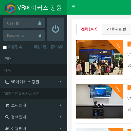
VR메이커스 강원
Toggle
navigation
전체(167)
VR행사렌탈
Hot
자동접속
회원가입
|
정보찾기
V
메인
2
메뉴
VR메이커스 강원
Hot
VR기기렌탈행사체험존
V
쇼핑안내
2
검색안내
이용안내