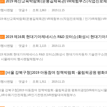
2019 예산교육박람회(운봉길체육관) VR체험부스(직업진로체험 / 인기VR체험)
인기
R행사렌탈
댓글 0
조회 2,863
2019.11.15
|
|
|
019 예산교육박람회(운봉길체육관) VR체험부스(직업진로체험 / 인기VR체험)-
2019 제16회 현대기아제네시스 R&D 모터쇼(화성시 현대기아자동차 기술연구소(현대기아차 VR레이싱 시뮬레이
인기
R행사렌탈
댓글 0
조회 2,115
2019.11.15
|
|
|
019 제16회 현대기아제네시스 R&D 모터쇼(화성시 현대기아자동차 기술연구소(
 시뮬레이터 행사렌탈체험부스)
[서울 강북구청]2019 아동참여 정책박람회 -올림픽공원 평화의광장(VR레이싱시뮬레이터-VR지진대피,VR수화기안전체험,VR인기
인기
R행사렌탈
댓글 0
조회 1,911
2019.11.15
|
|
|
서울 강북구청]2019 아동참여 정책박람회 -올림픽공원 평화의광장(VR레이싱시
,VR수화기안전체험,VR인기컨텐츠)VR렌탈대여체험부스