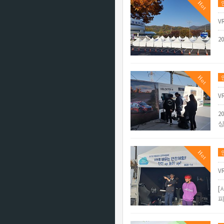
Hot
V
2
Hot
V
2
싱
Hot
V
[
피