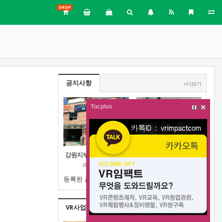
SHOP
공지사항
+ 더보기
Tocplus
강원지부 근처 주차장안
VR메이커스 강원지부 오
내
픈 공고
VR메이커스
VR메이커스
등록된 글이 없습니다.
VR사업실적
+ 더보기