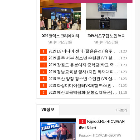
2019 코엑스 크리에이터
2019 서초구립 노인 복지
페스티벌 VR체험 부스 (인
관 (VR 설치) - VR 구축 판
VR메이커스강원
VR메이커스강원
기 VR 체험) - VR렌탈대여
매
2019 LG 미디어 센터 (졸음운전/ 음주운전 체험 행사) VR 체험 - VR 렌탈대여 행사
01.23
1
행사
2019 울주 서부 청소년 수련관 (VR 설치) - VR 구축 판매
01.23
2
2019 강원도 유봉여자 중학교(학교 축제 행사 / 인기 VR 컨텐츠 ) - VR렌탈대여 행사
01.23
3
2019 경남교육청 행사 (지진 화재대피 / VR 체험) _ VR 렌탈대여행사
01.23
4
2019 부산 양정 청소년 수련관 (VR 설치) - VR구축 판매
01.23
5
2019 화성미디어센터VR체험부스(인기4D 시뮬레이터 체험)-VR렌탈대여 행사
01.23
6
2019 예산교육박람회(운봉길체육관) VR체험부스(직업진로체험 / 인기VR체험)-VR렌탈대여행사
11.15
7
VR정보
+ 더보기
Pajalock IRL - HTC VIVE VR!
1
(Beat Saber)
Pajalock - HTC VIVE VR! - SZOTY W