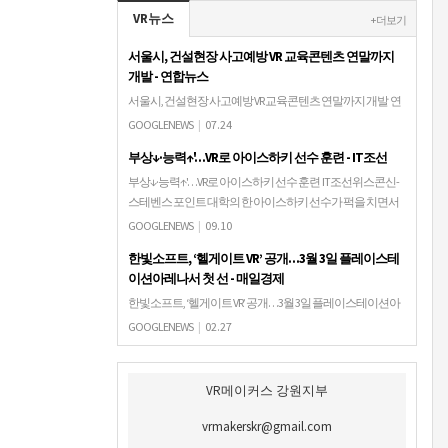
---------…
VR뉴스
+ 더보기
서울시, 건설현장 사고예방 VR 교육콘텐츠 연말까지
개발 - 연합뉴스
서울시, 건설현장 사고예방 VR 교육콘텐츠 연말까지 개발 연
합뉴스(서울=연합뉴스) 윤고은 기자 = 서울시는 건설근로자
GOOGLENEWS
|
07.24
가 가상현실(VR) 속에서 안전사고를 건설현장과 동일하게 경
부상↓·능력↑'…VR로 아이스하키 선수 훈련 - IT조선
험할 수 있는 가상현실 교육 콘텐츠를 …
부상↓·능력↑'…VR로 아이스하키 선수 훈련 IT조선위스콘신-
스테벤스 포인트 대학의 한 아이스하키 선수가 퍽을 치면서
수비수를 피한다. 그런데 빙판 위가 아니다. 텅 빈 방에서 가상
GOOGLENEWS
|
09.10
현실 헤드셋을 ..
한빛소프트, ‘헬게이트 VR’ 공개…3월 3일 플레이스테
이션아레나서 첫 선 - 매일경제
한빛소프트, ‘헬게이트 VR’ 공개…3월 3일 플레이스테이션아
레나서 첫 선 매일경제한빛소프트(대표 김유라)는 가상현실
GOOGLENEWS
|
02.27
(VR) 게임 '헬게이트 VR'을 오는 3월 3일부터 이틀간 서울 광진
구 예스24 라이브홀에서 열…
VR메이커스 강원지부
vrmakerskr@gmail.com