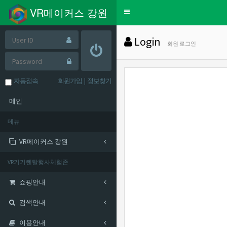
VR메이커스 강원
Toggle
navigation
Login
회원 로그인
자동접속
회원가입
|
정보찾기
메인
메뉴
VR메이커스 강원
VR기기렌탈행사체험존
쇼핑안내
검색안내
이용안내