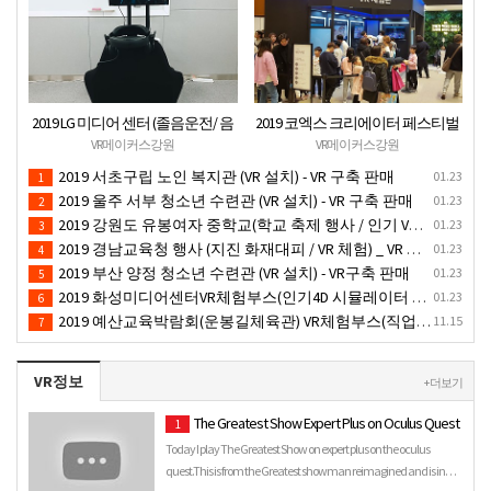
2019 LG 미디어 센터 (졸음운전/ 음
2019 코엑스 크리에이터 페스티벌
주운전 체험 행사) VR 체험 - VR 렌탈
VR체험 부스 (인기 VR 체험) - VR렌
VR메이커스강원
VR메이커스강원
대여 행사
탈대여 행사
2019 서초구립 노인 복지관 (VR 설치) - VR 구축 판매
01.23
1
2019 울주 서부 청소년 수련관 (VR 설치) - VR 구축 판매
01.23
2
2019 강원도 유봉여자 중학교(학교 축제 행사 / 인기 VR 컨텐츠 ) - VR렌탈대여 행사
01.23
3
2019 경남교육청 행사 (지진 화재대피 / VR 체험) _ VR 렌탈대여행사
01.23
4
2019 부산 양정 청소년 수련관 (VR 설치) - VR구축 판매
01.23
5
2019 화성미디어센터VR체험부스(인기4D 시뮬레이터 체험)-VR렌탈대여 행사
01.23
6
2019 예산교육박람회(운봉길체육관) VR체험부스(직업진로체험 / 인기VR체험)-VR렌탈대여행사
11.15
7
VR정보
+ 더보기
The Greatest Show Expert Plus on Oculus Quest
1
Today I play The Greatest Show on expert plus on the oculus
quest.This is from the Greatest showman reimagined and is in…