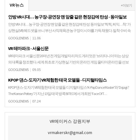
VR뉴스
+ 더보기
안방 VR시대… 농구장-공연장 맨 앞줄 같은 현장감에 탄성 - 동아일보
안방 VR시대… 농구장-공연장 맨 앞줄 같은 현장감에 탄성 동아일보'찍찍, 찌익…착.' 가
상현실(VR) 헤드셋을 쓰니 부산 사직체육관 농구장이 시야를 가득 채웠다. 밀착 수비 속
가드의 농구화 끌리는 소리가 부산해…
GOOGLENEWS
|
11.06
VR 테마파크 - 서울신문
VR 테마파크 서울신문20여년 전 게임개발자 리처드 게리엇은 '브리타니아'라는 상상
의 대륙을 창조했다. 세계 최초로 가상현실 기반의 온라인 게임 울티마온라인을 선보
인 것이다.인터넷 ...
GOOGLENEWS
|
09.05
KPOP 댄스-도자기 VR체험한 태국 모델들 - 디지털타임스
KPOP 댄스-도자기 VR체험한 태국 모델들 디지털타임스'K-Pop Dance Master'와 'Dojagi ?
The Korean Pottery'가 지난 13일 태국 방콕 BITEC에서 개최된 'Face Of T…
GOOGLENEWS
|
07.24
VR메이커스 강원지부
vrmakerskr@gmail.com