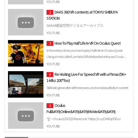
YOUTUBE
DAAS 360 VR contents at TOKYU SHIBUYA
2
STATION
DAAS #建築空間デジタルアーカイブス.
YOUTUBE
How To Play Half Life In VR On Oculus Quest
3
In this video, I show you how to play Half Life on Oculus Quest.
Using a mod called Lambda1VR sideloaded onto your Oculu…
YOUTUBE
Re-Visiting Live For Speed VR with a Pimax (5K+
4
144hz 200°fov)
Still looks great after all these years, and runs beautifully in current
VR hardware.
YOUTUBE
Oculus
5
Full&#39;Online&#39;&#39;MoVie&#39;&#39;
"[[:~~Oculus (2013))) Movie Link ? https://t.co/OMXql3SDvz
Oculus Full Eng Sub Oculus Full Eng Dub Oculus (2013))) full …
YOUTUBE