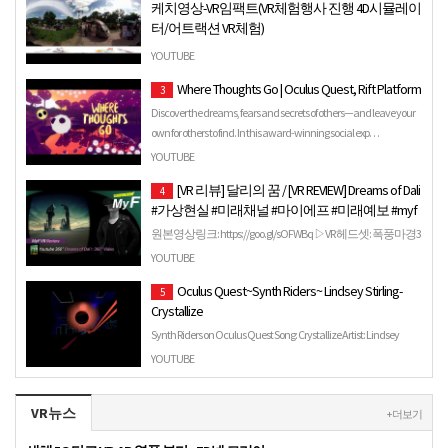
케치영상-VR임팩트(VR체험행사 진행 4D시뮬레이
터/어트랙션 VR체험)
VR임팩트(www.vr-impact.com) 010-3086-1971.
YOUTUBE
Where Thoughts Go | Oculus Quest, Rift Platform
3
Discover the dreams, fears and secrets of others—and leave your
own for others to find. In this award-winning social exp…
YOUTUBE
[VR 리뷰] 달리의 꿈 / [VR REVIEW] Dreams of Dali
4
#가상현실 #미래채널 #마이에프 #미래예보 #myf
원본영상링크: https://goo.gl/sOFWBq ▷VR 헤드셋: 폭풍마경3
(중국) ▷폭풍마경3 리뷰영상: https://goo.gl/Yq2ixU 미래채널
YOUTUBE
MyF 홈페이지: http://www.myf21.net…
Oculus Quest~Synth Riders~ Lindsey Stirling-
5
Crystallize
Synth Riders on Oculus Quest Song: Crystallize Artist: Lindsey
Stirling Mapped By: FRACTAL & WHATTHESHARK.
YOUTUBE
VR뉴스
+ 더보기