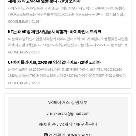
새해 5G 타고 VR·AR 열풍 분다 - ZD넷 코리아
새해 5G 타고 VR·AR 열풍 분다 ZD넷 코리아남혁우 기자 입력: 2019/01/03 16:28 방송/통신.
730 SK브로드밴드는 옥수수를 통해 2018-2019 SKT 5GX 프로농구' SK나이츠 서울 잠실…
GOOGLENEWS
|
01.03
KT는 왜 VR방 체인사업을 시작할까 - 바이라인네트워크
KT는 왜 VR방 체인사업을 시작할까 바이라인네트워크KT가 20일 다소 쌩뚱맞은 사업을
하겠다고 발표했습니다. KT는 GS리테일과 손잡고 오는 3월부터 'VRIGHT'라는 브랜드로
도심형 VR테마파크 사업을 펼친다…
GOOGLENEWS
|
02.20
U+아이돌라이브, 2D·3D VR 영상 업데이트 - ZD넷 코리아
U+아이돌라이브, 2D·3D VR 영상 업데이트 ZD넷 코리아권상희 기자 입력: 2018/12/30
12:12 방송/통신. 730. U+아이돌라이브가 출시 2개월만에 다운로드 50만건을 돌파했다.
LG유플러스는 가…
GOOGLENEWS
|
12.30
VR메이커스 강원지부
vrmakerskr@gmail.com
VR체험존 / VR제작 / VR구축판매
견적문의
010-3086-1971