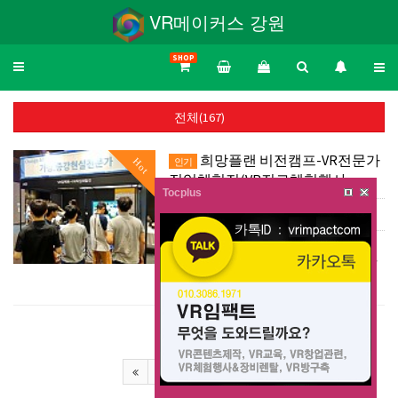
VR메이커스 강원
SHOP
Toggle
navigation
전체(167)
희망플랜 비전캠프-VR전문가
Hot
인기
직업체험전(VR진로체험행사…
Tocplus
댓글 0
조회 1,337
|
희망플랜 비전캠프-VR전문가 직업체험
전(VR진로체험행사 / VR렌탈대여임대 /
VR라이브 / VR영상촬영제작)
11
12