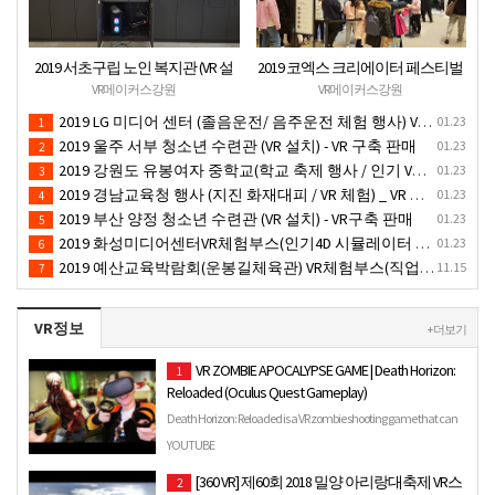
2019 서초구립 노인 복지관 (VR 설
2019 코엑스 크리에이터 페스티벌
치) - VR 구축 판매
VR체험 부스 (인기 VR 체험) - VR렌
VR메이커스강원
VR메이커스강원
탈대여 행사
2019 LG 미디어 센터 (졸음운전/ 음주운전 체험 행사) VR 체험 - VR 렌탈대여 행사
01.23
1
2019 울주 서부 청소년 수련관 (VR 설치) - VR 구축 판매
01.23
2
2019 강원도 유봉여자 중학교(학교 축제 행사 / 인기 VR 컨텐츠 ) - VR렌탈대여 행사
01.23
3
2019 경남교육청 행사 (지진 화재대피 / VR 체험) _ VR 렌탈대여행사
01.23
4
2019 부산 양정 청소년 수련관 (VR 설치) - VR구축 판매
01.23
5
2019 화성미디어센터VR체험부스(인기4D 시뮬레이터 체험)-VR렌탈대여 행사
01.23
6
2019 예산교육박람회(운봉길체육관) VR체험부스(직업진로체험 / 인기VR체험)-VR렌탈대여행사
11.15
7
VR정보
+ 더보기
VR ZOMBIE APOCALYPSE GAME | Death Horizon:
1
Reloaded (Oculus Quest Gameplay)
Death Horizon: Reloaded is a VR zombie shooting game that can
be played on the Oculus Quest, Go, Samsung Gear VR and als…
YOUTUBE
[360 VR] 제60회 2018 밀양 아리랑대축제 VR스
2