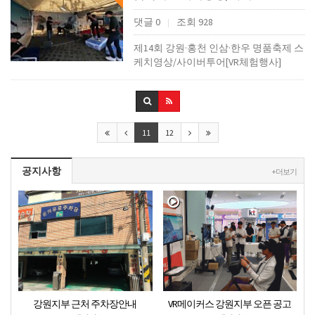
댓글 0
조회 928
|
제14회 강원·홍천 인삼·한우 명품축제 스
케치영상/사이버투어[VR체험행사]
11
12
공지사항
+ 더보기
강원지부 근처 주차장안내
VR메이커스 강원지부 오픈 공고