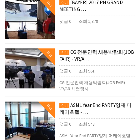
[BAYER] 2017 PH GRAND
Hot
인기
MEETING …
댓글 0
조회 1,378
|
CG 전문인력 채용박람회(JOB
Hot
인기
FAIR) - VR/A…
댓글 0
조회 961
|
CG 전문인력 채용박람회(JOB FAIR) -
VR/AR 체험행사
ASML Year End PARTY양재 더
Hot
인기
케이호텔 - …
댓글 0
조회 943
|
ASML Year End PARTY양재 더케이호텔 -