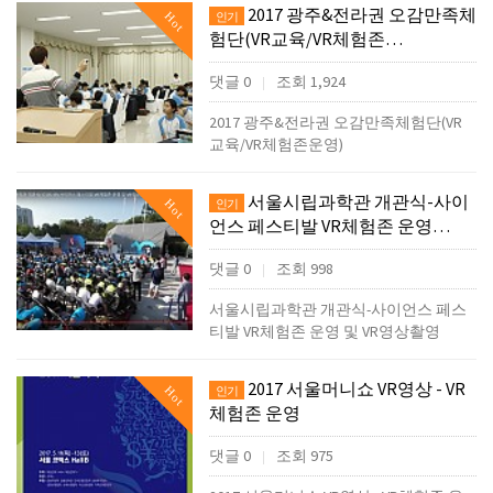
2017 광주&전라권 오감만족체
Hot
인기
험단(VR교육/VR체험존…
댓글 0
조회 1,924
|
2017 광주&전라권 오감만족체험단(VR
교육/VR체험존운영)
서울시립과학관 개관식-사이
Hot
인기
언스 페스티발 VR체험존 운영…
댓글 0
조회 998
|
서울시립과학관 개관식-사이언스 페스
티발 VR체험존 운영 및 VR영상촬영
2017 서울머니쇼 VR영상 - VR
Hot
인기
체험존 운영
댓글 0
조회 975
|