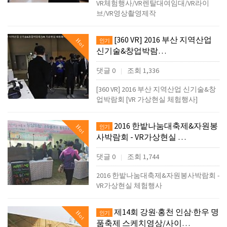
VR체험행사/VR렌탈대여임대/VR라이
브/VR영상촬영제작
[360 VR] 2016 부산 지역산업
Hot
인기
신기술&창업박람…
댓글 0
조회 1,336
|
[360 VR] 2016 부산 지역산업 신기술&창
업박람회 [VR 가상현실 체험행사]
2016 한밭나눔대축제&자원봉
Hot
인기
사박람회 - VR가상현실 …
댓글 0
조회 1,744
|
2016 한밭나눔대축제&자원봉사박람회 -
VR가상현실 체험행사
제14회 강원·홍천 인삼·한우 명
Hot
인기
품축제 스케치영상/사이…