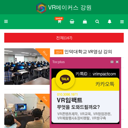
VR메이커스 강원
SHOP
Toggle
navigation
전체(167)
인덕대학교 VR영상 강의
Hot
인기
Tocplus
댓글 0
조회 1,137
|
인덕대학교 VR영상 강의
인천하얏트호텔 VR체험존 종
Hot
인기
근당 리피로우정 10주년 행…
댓글 0
조회 1,069
|
인천하얏트호텔 VR체험존 종근당 리피