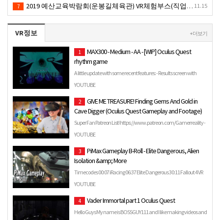
2019 예산교육박람회(운봉길체육관) VR체험부스(직업진로체험 / 인기VR체험)-VR렌탈대여행사
11.15
7
VR정보
+ 더보기
MAX300 - Medium - AA - [WIP] Oculus Quest
1
rhythm game
A little update with some recent features: - Results screen with
grade, animated score and all that - Some ui updates (m…
YOUTUBE
GIVE ME TREASURE! Finding Gems And Gold in
2
Cave Digger (Oculus Quest Gameplay and Footage)
Super Fan Patreon List! https://www.patreon.com/Gamerreality -
SteveKnows - Mimix - YumYumToons (Look them up on
YOUTUBE
YouTube…
PiMax Gameplay B-Roll - Elite Dangerous, Alien
3
Isolation &amp; More
Timecodes 00:07 iRacing 06:37 Elite Dangerous 30:11 Fallout 4 VR
1:02:12 Alien Isolation While producing the PiMax first…
YOUTUBE
Vader Immortal part 1 Oculus Quest
4
Hello Guys My name is BOSSGUY111 and I like making videos and