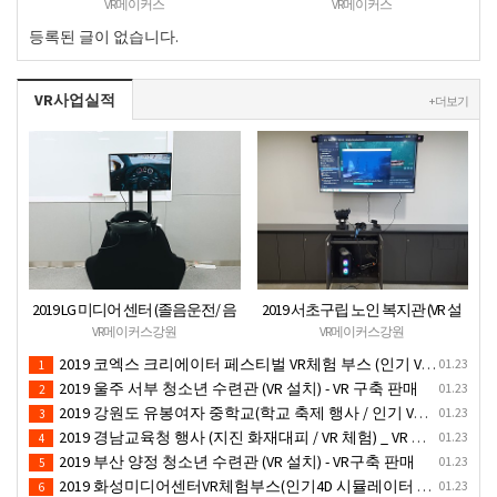
VR메이커스
VR메이커스
등록된 글이 없습니다.
VR사업실적
+ 더보기
2019 LG 미디어 센터 (졸음운전/ 음
2019 서초구립 노인 복지관 (VR 설
주운전 체험 행사) VR 체험 - VR 렌탈
치) - VR 구축 판매
VR메이커스강원
VR메이커스강원
대여 행사
2019 코엑스 크리에이터 페스티벌 VR체험 부스 (인기 VR 체험) - VR렌탈대여 행사
01.23
1
2019 울주 서부 청소년 수련관 (VR 설치) - VR 구축 판매
01.23
2
2019 강원도 유봉여자 중학교(학교 축제 행사 / 인기 VR 컨텐츠 ) - VR렌탈대여 행사
01.23
3
2019 경남교육청 행사 (지진 화재대피 / VR 체험) _ VR 렌탈대여행사
01.23
4
2019 부산 양정 청소년 수련관 (VR 설치) - VR구축 판매
01.23
5
2019 화성미디어센터VR체험부스(인기4D 시뮬레이터 체험)-VR렌탈대여 행사
01.23
6