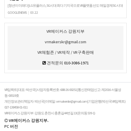
[청년이 미래다] LG유플러스, 5G시대 최다 기지국으로 VR플랫폼 선도 매일경제5G 시대
가 본격 개막됨에 따라 LG유플러스(부회장 하현회)는 미디어시장 기반을 강화해 고객
GOOGLENEWS
|
03.22
의 일상을 바꾸고 5G에서 1등을 달성하겠…
VR메이커스 강원지부
vrmakerskr@gmail.com
VR체험존 / VR제작 / VR구축판매
견적문의
010-3086-1971
VR임팩트 | 대표 : 박선국 | 사업자등록번호 : 688-26-00251 | 통신판매업신고 : 제2016-서울성
동-00519호
개인정보관리책임자 : 박선국 | 이메일 : vrmakerskr@gmail.com | 기업은행(박선국 VR임팩트)
027-138458-01-011
VR메이커스 강원지부 : 강원도 춘천시 충혼길44번길 13(온의동 539-1)
VR메이커스 강원지부.
PC 버전