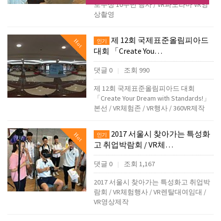
로우정 10주년 행사 / VR파노라마 VR영
상촬영
제 12회 국제표준올림피아드
Hot
인기
대회 「Create You…
댓글 0
조회 990
|
제 12회 국제표준올림피아드 대회
「Create Your Dream with Standards!」
본선 / VR체험존 / VR행사 / 360VR제작
2017 서울시 찾아가는 특성화
Hot
인기
고 취업박람회 / VR체…
댓글 0
조회 1,167
|
2017 서울시 찾아가는 특성화고 취업박
람회 / VR체험행사 / VR렌탈대여임대 /
VR영상제작