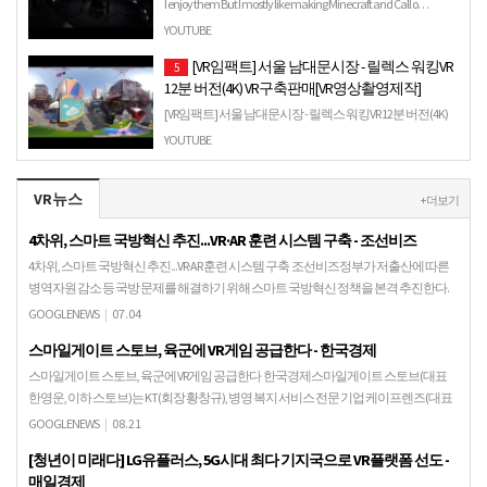
I enjoy them But I mostly like making Minecraft and Call o…
YOUTUBE
[VR임팩트] 서울 남대문시장 - 릴렉스 워킹VR
5
12분 버전(4K) VR구축판매[VR영상촬영제작]
[VR임팩트] 서울 남대문시장 - 릴렉스 워킹VR 12분 버전(4K)
VR구축판매[VR영상촬영제작]- VR구축{VR일체형세트 + VR콘
YOUTUBE
텐츠포함 + 워킹시뮬레이터} VR구축/VR.
VR뉴스
+ 더보기
4차위, 스마트 국방혁신 추진...VR·AR 훈련 시스템 구축 - 조선비즈
4차위, 스마트 국방혁신 추진...VR·AR 훈련 시스템 구축 조선비즈정부가 저출산에 따른
병역자원 감소 등 국방 문제를 해결하기 위해 스마트 국방혁신 정책을 본격 추진한다.
대통령직속 4차산업혁명위원회는 4일 서…
GOOGLENEWS
|
07.04
스마일게이트 스토브, 육군에 VR게임 공급한다 - 한국경제
스마일게이트 스토브, 육군에 VR게임 공급한다 한국경제스마일게이트 스토브(대표
한영운, 이하 스토브)는 KT(회장 황창규), 병영 복지 서비스 전문 기업 케이프렌즈(대표
나성갑), VR 콘텐츠 공급사 실감(대표 박…
GOOGLENEWS
|
08.21
[청년이 미래다] LG유플러스, 5G시대 최다 기지국으로 VR플랫폼 선도 -
매일경제