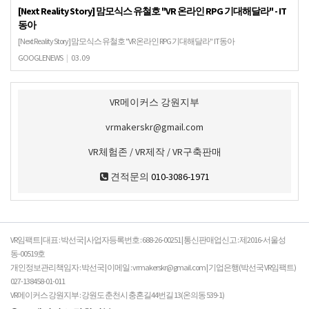
[Next Reality Story] 맘모식스 유철호 "VR 온라인 RPG 기대해달라" - IT
동아
[Next Reality Story] 맘모식스 유철호 "VR 온라인 RPG 기대해달라" IT동아
GOOGLENEWS
|
03.09
VR메이커스 강원지부
vrmakerskr@gmail.com
VR체험존 / VR제작 / VR구축판매
견적문의
010-3086-1971
VR임팩트 | 대표 : 박선국 | 사업자등록번호 : 688-26-00251 | 통신판매업신고 : 제2016-서울성
동-00519호
개인정보관리책임자 : 박선국 | 이메일 : vrmakerskr@gmail.com | 기업은행(박선국 VR임팩트)
027-138458-01-011
VR메이커스 강원지부 : 강원도 춘천시 충혼길44번길 13(온의동 539-1)