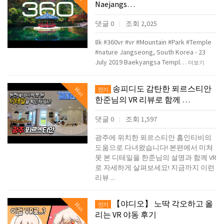
Naejangs…
댓글 0
조회 2,025
|
8k #360vr #vr #Mountain #Park #Temple
#nature Jangseong, South Korea - 23
July 2019 Baekyangsa Templ…
더보기
송피디도 감탄한 푀르스티안
Hot
인기
한준님의 VR 리뷰로 함께 …
댓글 0
조회 1,597
|
광주에 위치한 푀르스티안 홈인티비의
도움으로 다녀왔습니다! 본편에서 미쳐
못 본 디테일을 한준님의 설명과 함께 VR
로 자세하게 살펴보세요! 지금까지 이런
리뷰 ...
【야디오】 노딱 각오하고 올
Hot
인기
리는 VR 야동 후기