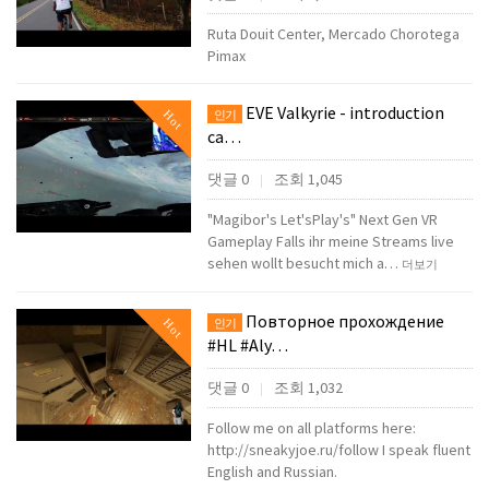
Ruta Douit Center, Mercado Chorotega
Pimax
EVE Valkyrie - introduction
Hot
인기
ca…
댓글 0
조회 1,045
|
"Magibor's Let'sPlay's" Next Gen VR
Gameplay Falls ihr meine Streams live
sehen wollt besucht mich a…
더보기
Повторное прохождение
Hot
인기
#HL #Aly…
댓글 0
조회 1,032
|
Follow me on all platforms here:
http://sneakyjoe.ru/follow I speak fluent
English and Russian.