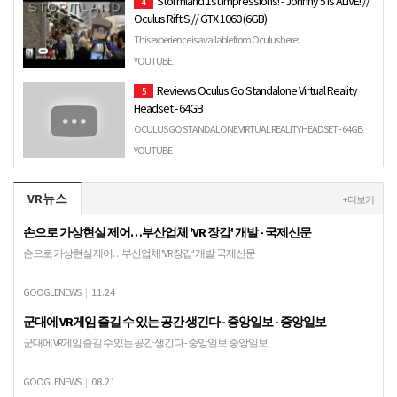
Stormland 1st Impressions! - Johnny 5 is ALIVE! //
4
Oculus Rift S // GTX 1060 (6GB)
This experience is available from Oculus here:
https://www.oculus.com/experiences/rift/1360938750683878 My
YOUTUBE
Initial Impre…
Reviews Oculus Go Standalone Virtual Reality
5
Headset - 64GB
OCULUS GO STANDALONE VIRTUAL REALITY HEADSET - 64GB
****** Special price at: https://amzn.to/2ICjyI5 Personal Viewing:
YOUTUBE
T…
VR뉴스
+ 더보기
손으로 가상현실 제어…부산업체 'VR 장갑' 개발 - 국제신문
손으로 가상현실 제어…부산업체 'VR 장갑' 개발 국제신문
GOOGLENEWS
|
11.24
군대에 VR게임 즐길 수 있는 공간 생긴다 - 중앙일보 - 중앙일보
군대에 VR게임 즐길 수 있는 공간 생긴다 - 중앙일보 중앙일보
GOOGLENEWS
|
08.21