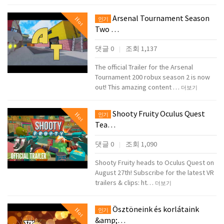
Arsenal Tournament Season
Hot
인기
Two …
댓글 0
조회 1,137
|
The official Trailer for the Arsenal
Tournament 200 robux season 2 is now
out! This amazing content …
더보기
Shooty Fruity Oculus Quest
Hot
인기
Tea…
댓글 0
조회 1,090
|
Shooty Fruity heads to Oculus Quest on
August 27th! Subscribe for the latest VR
trailers & clips: ht…
더보기
Ösztöneink és korlátaink
Hot
인기
&amp;…