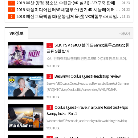
2019 부산 양정 청소년 수련관 (VR 설치) - VR구축 판매
01.23
5
2019 화성미디어센터VR체험부스(인기4D 시뮬레이터 체험)-VR렌탈대여 행사
01.23
6
2019 예산교육박람회(운봉길체육관) VR체험부스(직업진로체험 / 인기VR체험)-VR렌탈대여행사
11.15
7
VR정보
+ 더보기
SIEK, PS VR &#39;블러드&amp;트루스&#39; 한
1
글판 5월 발매
소니인터랙티브엔터테인먼트코리아(대표 안도 테츠야,
SIEK)는 5월 28일 플레이스테이션(PS) VR 전용 '블러드&트루
YOUTUBE
스' 한글판을 발매한다고 27일...
BeswinVR Oculus Quest Headstrap review
2
Beswin VR Oculus Quest Headstrap Reviews by Barefoot Gaming
(BFG) HTC Vive / Oculus Rift / Valve Index / WMR / PSVR / Pi…
YOUTUBE
Oculus Quest - Travel in airplane toilet test + tips
3
&amp; tricks - Part 1
Welcome to VR Essentials, and thank you for watching this video,
which is an experiment to see if it possible to play th…
YOUTUBE