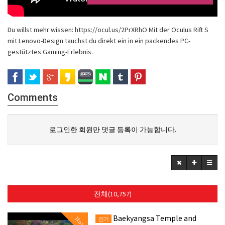
Du willst mehr wissen: https://ocul.us/2PrXRhO Mit der Oculus Rift S
mit Lenovo-Design tauchst du direkt ein in ein packendes PC-
gestütztes Gaming-Erlebnis.
Comments
로그인한 회원만 댓글 등록이 가능합니다.
전체(10,757)
Baekyangsa Temple and
Hot
인기