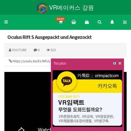
VR메이커스 강원
SHOP
Toggle
navigation
Oculus Rift S Ausgepackt und Angezockt
YOUTUBE
0
523
https://youtu.be/Ex-NKUyLYEA
136
Tocplus