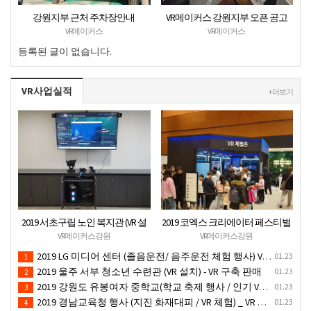
강원지부 근처 주차장안내
VR메이커스 강원지부 오픈 공고
VR메이커스
VR메이커스
등록된 글이 없습니다.
VR사업실적
+ 더보기
2019 서초구립 노인 복지관 (VR 설
2019 코엑스 크리에이터 페스티벌
치) - VR 구축 판매
VR체험 부스 (인기 VR 체험) - VR렌
VR메이커스강원
VR메이커스강원
탈대여 행사
2019 LG 미디어 센터 (졸음운전/ 음주운전 체험 행사) VR 체험 - VR 렌탈대여 행사
01.23
1
2019 울주 서부 청소년 수련관 (VR 설치) - VR 구축 판매
01.23
2
2019 강원도 유봉여자 중학교(학교 축제 행사 / 인기 VR 컨텐츠 ) - VR렌탈대여 행사
01.23
3
2019 경남교육청 행사 (지진 화재대피 / VR 체험) _ VR 렌탈대여행사
01.23
4