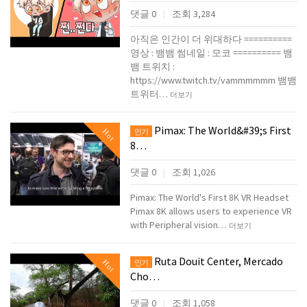
댓글 0
조회 3,284
|
아직은 인간이 더 위대하다 ==========
영상 : 뱀뱀 썸네일 : 모코 ========== 뱀
뱀 트위치 :
https://www.twitch.tv/vammmmmm 뱀뱀
트위터…
더보기
Pimax: The World&#39;s First
Hot
인기
8…
댓글 0
조회 1,026
|
Pimax: The World's First 8K VR Headset
Pimax 8K allows users to experience VR
with Peripheral vision…
더보기
Ruta Douit Center, Mercado
Hot
인기
Cho…
댓글 0
조회 1,058
|