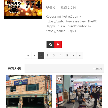
댓글 0
조회 1,044
|
Kövess minket élőben ▻
https://twitch.tv/wearethevr TheVR
Happy Hour a SoundCloud-on ▻
https://sound…
더보기
1
2
3
4
5
공지사항
+ 더보기