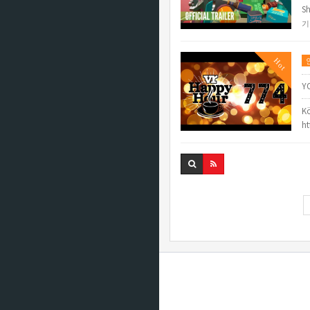
Sh
기
Hot
Y
Kö
h