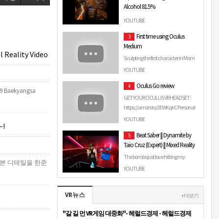
Alcohol 81.5%
Boneworks Quest und …
Beatmap Download:
YOUTUBE
https://beatsaver.com/beatmap/5e59
First time using Oculus
3
My scoresaber profile:
Medium
https://scoresaber.com/u/2294215457332571
 Reality Video
Ve…
Sculpting the first character in Mom
Took My Monster Manual, my new
YOUTUBE
art project at
Oculus Go review
4
http://instagram.com/mom.took.my.mons…
19 Baekyangsa
GET YOUR OCULUS VR HEADSET :
https://amzn.to/2EWKqkC Personal
Viewing: The littlest big screen.
YOUTUBE
!
Crystal...
Beat Saber || Dynamite by
5
Taio Cruz (Expert) || Mixed Reality
The bombs just love hitting my
본 디테일을 한준
sabers ;P T-Shirt Giveaway (Twitch
YOUTUBE
subs get 2x odds): ...
VR뉴스
+ 더보기
"갈 길 먼 VR게임 대중화"- 헤럴드경제 - 헤럴드경제