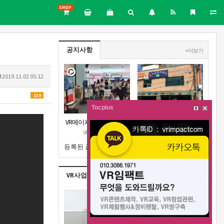
SHOP
공지사항
+ 더보기
2019.11.02 05:12
139
Tocplus
VR메이커스 강원지부 오
강원지부 근처 주차장안
픈 공고
내
VR메이커스
VR메이커스
등록된 글이 없습니다.
VR사업실적
+ 더보기