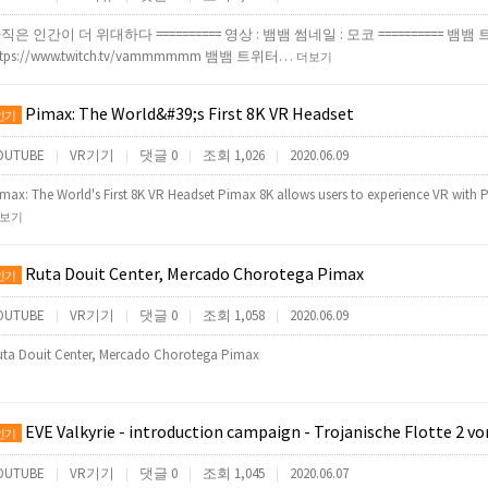
직은 인간이 더 위대하다 ========== 영상 : 뱀뱀 썸네일 : 모코 ========== 뱀뱀 
ttps://www.twitch.tv/vammmmmm 뱀뱀 트위터…
더보기
Pimax: The World&#39;s First 8K VR Headset
인기
OUTUBE
VR기기
댓글 0
조회 1,026
2020.06.09
|
|
|
|
max: The World's First 8K VR Headset Pimax 8K allows users to experience VR with 
보기
Ruta Douit Center, Mercado Chorotega Pimax
인기
OUTUBE
VR기기
댓글 0
조회 1,058
2020.06.09
|
|
|
|
ta Douit Center, Mercado Chorotega Pimax
EVE Valkyrie - introduction campaign - Trojanische Flotte 2 von 2 - Pimax 
인기
OUTUBE
VR기기
댓글 0
조회 1,045
2020.06.07
|
|
|
|