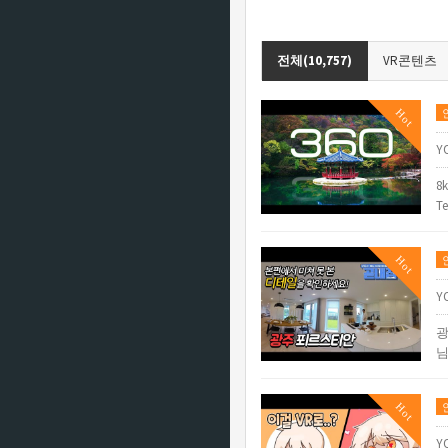
전체(10,757)
VR콘텐츠
Hot
Y
8k
T
Hot
Y
광
님
Hot
Y