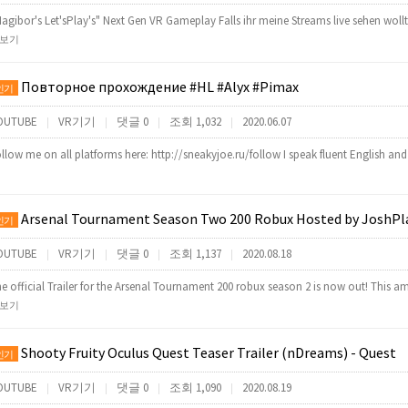
agibor's Let'sPlay's" Next Gen VR Gameplay Falls ihr meine Streams live sehen wol
보기
Повторное прохождение #HL #Alyx #Pimax
인기
OUTUBE
VR기기
댓글 0
조회 1,032
2020.06.07
|
|
|
|
llow me on all platforms here: http://sneakyjoe.ru/follow I speak fluent English and
Arsenal Tournament Season Two 200 Robux Hosted by JoshPlayzxD (Made by
인기
OUTUBE
VR기기
댓글 0
조회 1,137
2020.08.18
|
|
|
|
e official Trailer for the Arsenal Tournament 200 robux season 2 is now out! This 
보기
Shooty Fruity Oculus Quest Teaser Trailer (nDreams) - Quest
인기
OUTUBE
VR기기
댓글 0
조회 1,090
2020.08.19
|
|
|
|