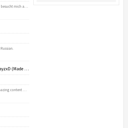
lt besucht mich a…
 Russian.
 MixedReality)
amazing content …