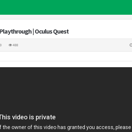
Playthrough | Oculus Quest
0
488