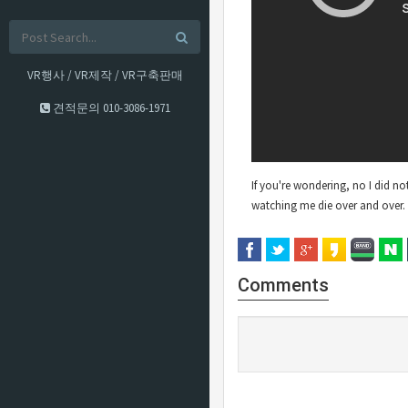
VR행사 / VR제작 / VR구축판매
견적문의
010-3086-1971
If you're wondering, no I did no
watching me die over and over.
Comments