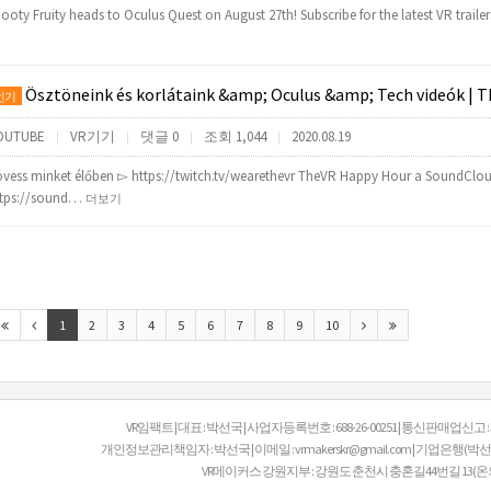
ooty Fruity heads to Oculus Quest on August 27th! Subscribe for the latest VR traile
Ösztöneink és korlátaink &amp; Oculus &amp; Tech videók | TheVR Happy Hou
인기
OUTUBE
VR기기
댓글 0
조회 1,044
2020.08.19
|
|
|
|
vess minket élőben ▻ https://twitch.tv/wearethevr TheVR Happy Hour a SoundClo
ttps://sound…
더보기
1
2
3
4
5
6
7
8
9
10
VR임팩트 | 대표 : 박선국 | 사업자등록번호 : 688-26-00251 | 통신판매업신고 
개인정보관리책임자 : 박선국 | 이메일 : vrmakerskr@gmail.com | 기업은행(박선국 V
VR메이커스 강원지부 : 강원도 춘천시 충혼길44번길 13(온의동