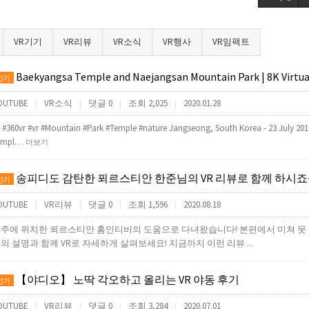
VR기기
VR리뷰
VR소식
VR행사
VR임팩트
Baekyangsa Temple and Naejangsan Mountain Park | 8K Virtual
인기
OUTUBE
VR소식
댓글 0
조회 2,025
2020.01.28
|
|
|
|
 #360vr #vr #Mountain #Park #Temple #nature Jangseong, South Korea - 23 July 20
empl…
더보기
송피디도 감탄한 푀르스티안 한준님의 VR 리뷰로 함께 하시죠~
인기
OUTUBE
VR리뷰
댓글 0
조회 1,596
2020.08.18
|
|
|
|
주에 위치한 푀르스티안 홈인티비의 도움으로 다녀왔습니다! 본편에서 미쳐 못 
의 설명과 함께 VR로 자세하게 살펴보세요! 지금까지 이런 리뷰 ...
【야디오】 노딱 각오하고 올리는 VR 야동 후기
인기
OUTUBE
VR리뷰
댓글 0
조회 3,284
2020.07.01
|
|
|
|