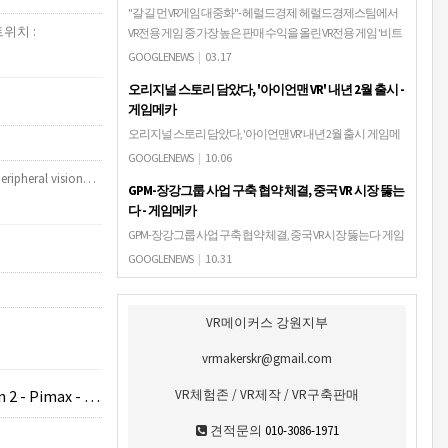
"갈 길 먼 VR게임 대중화"- 헤럴드경제 헤럴드경제스팀에서
트위치 :
VR전용 게임 중 가장 높은 판매 수익을 올린 VR전용 게임 '비트
세이버' [출처=비트게임즈]-VR게임 전체 게임의 5.36%그쳐,
GOOGLENEWS
|
03.17
VR전용게임은 1%대…
오리지널 스토리 담았다, '아이언맨 VR' 내년 2월 출시 -
게임메카
오리지널 스토리 담았다, '아이언맨 VR' 내년 2월 출시 게임메
카
GOOGLENEWS
|
10.06
Peripheral vision…
GPM-장강그룹 사업 구축 협약 체결, 중국 VR 시장 뚫는
다 - 게임메카
GPM-장강그룹 사업 구축 협약 체결, 중국 VR 시장 뚫는다 게임
메카
GOOGLENEWS
|
10.31
VR메이커스 강원지부
vrmakerskr@gmail.com
- HOTAS Warthog
VR체험존 / VR제작 / VR구축판매
견적문의
010-3086-1971