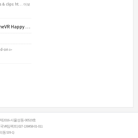
rs & clips: ht…
더보
r #774 - 08.19.
ud-on ▻
: 제2016-서울성동-00519호
R임팩트) 027-138458-01-011
 539-1)