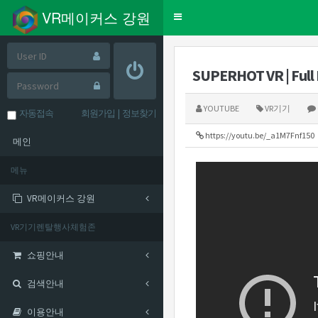
VR메이커스 강원
Toggle
navigation
SUPERHOT VR | Full 
YOUTUBE
VR기기
자동접속
회원가입
|
정보찾기
https://youtu.be/_a1M7Fnf150
메인
메뉴
VR메이커스 강원
VR기기렌탈행사체험존
쇼핑안내
검색안내
이용안내