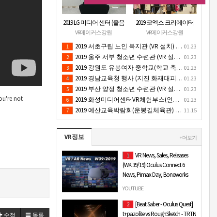
2019 LG 미디어 센터 (졸음
2019 코엑스 크리에이터
운전/ 음주운전 체험 행
페스티벌 VR체험 부스 (인
VR메이커스강원
VR메이커스강원
사) VR 체험 - VR 렌탈대여
기 VR 체험) - VR렌탈대여
2019 서초구립 노인 복지관 (VR 설치) - VR 구축 판매
01.23
1
행사
행사
2019 울주 서부 청소년 수련관 (VR 설치) - VR 구축 판매
01.23
2
2019 강원도 유봉여자 중학교(학교 축제 행사 / 인기 VR 컨텐츠 ) - VR렌탈대여 행사
01.23
3
2019 경남교육청 행사 (지진 화재대피 / VR 체험) _ VR 렌탈대여행사
01.23
4
2019 부산 양정 청소년 수련관 (VR 설치) - VR구축 판매
01.23
5
ou're not
2019 화성미디어센터VR체험부스(인기4D 시뮬레이터 체험)-VR렌탈대여 행사
01.23
6
2019 예산교육박람회(운봉길체육관) VR체험부스(직업진로체험 / 인기VR체험)-VR렌탈대여행사
11.15
7
VR정보
+ 더보기
VR News, Sales, Releases
1
(WK 39/19) Oculus Connect 6
News, Pimax Day, Boneworks
Quest
YOUTUBE
Diese Woche geht es in den VR und AR
[Beat Saber - Oculus Quest]
2
Weekly News unter anderem um
t+pazolite vs RoughSketch - TRTN
수정
목록
Oculus Connect 6 News, Pimax Day,