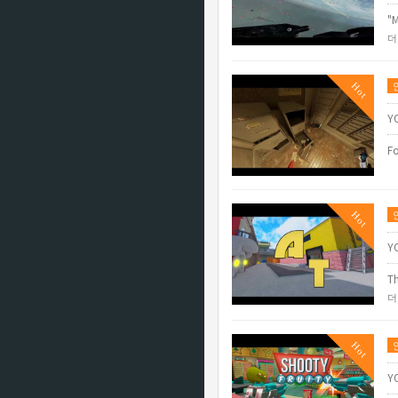
"M
더
Hot
Y
Fo
Hot
Y
Th
더
Hot
Y