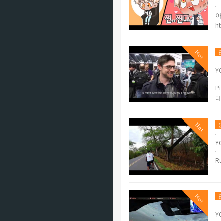
아
h
Hot
Y
Pi
더
Hot
Y
Ru
Hot
Y