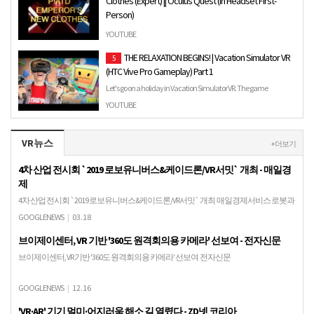
Clothes (Expert) || Oculus Quest (In Headset First-
Person)
Panic! At The Disco - Emperor's New Clothes (Expert) || Oculus
YOUTUBE
Quest (In Headset First-Person) Website: https://www.pixe…
THE RELAXATION BEGINS! | Vacation Simulator VR
5
(HTC Vive Pro Gameplay) Part 1
Let's go on a holiday in Vacation Simulator VR. The game
developed by Owlchemy Labs has finally launched and can be
YOUTUBE
play…
VR뉴스
+ 더보기
4차 산업 전시회 `2019 로보유니버스&케이드론/VR서밋` 개최 - 매일경
제
4차 산업 전시회 `2019 로보유니버스&케이드론/VR서밋` 개최 매일경제서비스 로봇과
드론 분야의 산업 성장이 지속되면서 수도권 최대 규모의 4차 산업 전시회로 자리매김
GOOGLENEWS
|
03.18
한 '로보유니버스&케이드론(RoboUnive…
브이제이센터, VR 기반 '360도 원격회의용 카메라' 선보여 - 전자신문
브이제이센터, VR 기반 '360도 원격회의용 카메라' 선보여 전자신문
GOOGLENEWS
|
12.16
'VR·AR' 기기 멀미·어지러움 해소 길 열렸다 - ZD넷 코리아