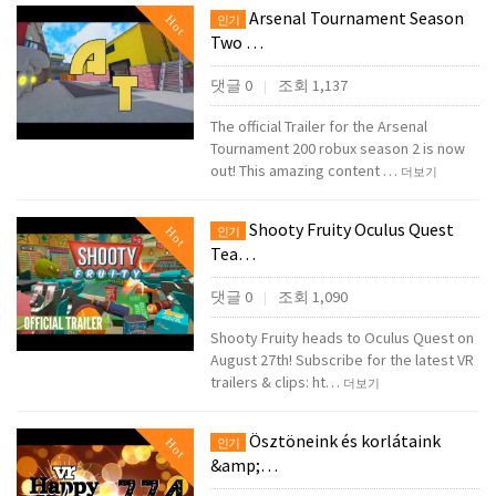
Arsenal Tournament Season
Hot
인기
Two …
댓글 0
조회 1,137
|
The official Trailer for the Arsenal
Tournament 200 robux season 2 is now
out! This amazing content …
더보기
Shooty Fruity Oculus Quest
Hot
인기
Tea…
댓글 0
조회 1,090
|
Shooty Fruity heads to Oculus Quest on
August 27th! Subscribe for the latest VR
trailers & clips: ht…
더보기
Ösztöneink és korlátaink
Hot
인기
&amp;…