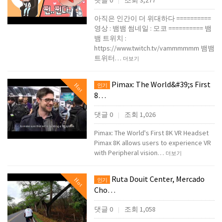
댓글 0
조회 3,277
|
아직은 인간이 더 위대하다 ==========
영상 : 뱀뱀 썸네일 : 모코 ========== 뱀
뱀 트위치 :
https://www.twitch.tv/vammmmmm 뱀뱀
트위터…
더보기
Pimax: The World&#39;s First
Hot
인기
8…
댓글 0
조회 1,026
|
Pimax: The World's First 8K VR Headset
Pimax 8K allows users to experience VR
with Peripheral vision…
더보기
Ruta Douit Center, Mercado
Hot
인기
Cho…
댓글 0
조회 1,058
|