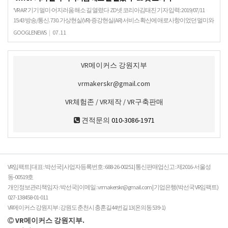
'VR·AR' 기기 멀미·어지러움 해소 길 열렸다 ZD넷 코리아김태진 기자 입력: 2019/07/11
15:43 방송/통신. 730. 가상현실(VR)·증강현실(AR) 서비스 확산에 애로사항이었던 멀미와
어지러움을 …
GOOGLENEWS
|
07.11
VR메이커스 강원지부
vrmakerskr@gmail.com
VR체험존 / VR제작 / VR구축판매
견적문의
010-3086-1971
VR임팩트 | 대표 : 박선국 | 사업자등록번호 : 688-26-00251 | 통신판매업신고 : 제2016-서울성
동-00519호
개인정보관리책임자 : 박선국 | 이메일 : vrmakerskr@gmail.com | 기업은행(박선국 VR임팩트)
027-138458-01-011
VR메이커스 강원지부 : 강원도 춘천시 충혼길44번길 13(온의동 539-1)
VR메이커스 강원지부.