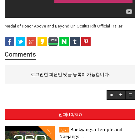
Medal of Honor Above and Beyond On Oculus Rift Official Trailer
Comments
로그인한 회원만 댓글 등록이 가능합니다.
전체(10,757)
Baekyangsa Temple and
Hot
인기
Naejangs…