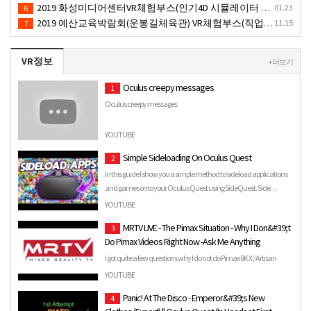
2019 화성미디어센터VR체험부스(인기4D 시뮬레이터 체험)-VR렌탈대여 행사
01.23
6
2019 예산교육박람회(운봉길체육관) VR체험부스(직업진로체험 / 인기VR체험)-VR렌탈대여행사
11.15
7
VR정보
+ 더보기
Oculus creepy messages
1
Oculus creepy messages
YOUTUBE
Simple Sideloading On Oculus Quest
2
In this guide I show you a simple method to sideload applications
and games onto your Oculus Quest using SideQuest. Side…
YOUTUBE
MRTV LIVE - The Pimax Situation - Why I Don&#39;t
3
Do Pimax Videos Right Now -Ask Me Anything
I got quite a few questions why I do not do Pimax 8K X / Artisan
videos at the moment. I am going to answer those questi…
YOUTUBE
Panic! At The Disco - Emperor&#39;s New
4