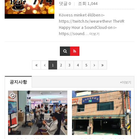
댓글 0
조회 1,044
|
Kövess minket élőben ▻
https://twitch.tv/wearethevr TheVR
Happy Hour a SoundCloud-on ▻
https://sound…
더보기
1
2
3
4
5
공지사항
+ 더보기