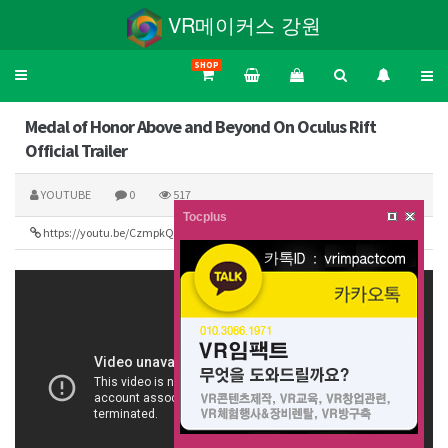
VR메이커스 강원
SHOP
Toggle
navigation
Medal of Honor Above and Beyond On Oculus Rift
Official Trailer
YOUTUBE
0
517
Tocplus
https://youtu.be/CzmpkQ9HNWg
182