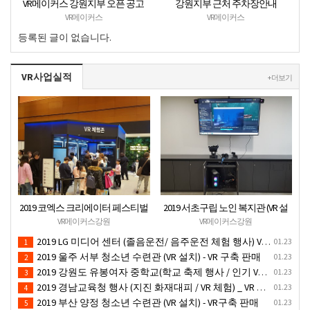
VR메이커스 강원지부 오픈 공고
강원지부 근처 주차장안내
VR메이커스
VR메이커스
등록된 글이 없습니다.
VR사업실적
+ 더보기
2019 코엑스 크리에이터 페스티벌
2019 서초구립 노인 복지관 (VR 설
VR체험 부스 (인기 VR 체험) - VR렌
치) - VR 구축 판매
VR메이커스강원
VR메이커스강원
탈대여 행사
2019 LG 미디어 센터 (졸음운전/ 음주운전 체험 행사) VR 체험 - VR 렌탈대여 행사
01.23
1
2019 울주 서부 청소년 수련관 (VR 설치) - VR 구축 판매
01.23
2
2019 강원도 유봉여자 중학교(학교 축제 행사 / 인기 VR 컨텐츠 ) - VR렌탈대여 행사
01.23
3
2019 경남교육청 행사 (지진 화재대피 / VR 체험) _ VR 렌탈대여행사
01.23
4
2019 부산 양정 청소년 수련관 (VR 설치) - VR구축 판매
01.23
5