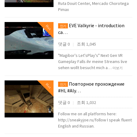
Ruta Douit Center, Mercado Chorotega
Pimax
EVE Valkyrie - introduction
Hot
인기
ca…
댓글 0
조회 1,045
|
"Magibor's Let'sPlay's" Next Gen VR
Gameplay Falls ihr meine Streams live
sehen wollt besucht mich a…
더보기
Повторное прохождение
Hot
인기
#HL #Aly…
댓글 0
조회 1,032
|
Follow me on all platforms here:
http://sneakyjoe.ru/follow I speak fluent
English and Russian.