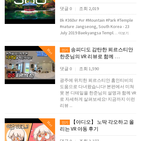
댓글 0
조회 2,019
|
8k #360vr #vr #Mountain #Park #Temple
#nature Jangseong, South Korea - 23
July 2019 Baekyangsa Templ…
더보기
송피디도 감탄한 푀르스티안
Hot
인기
한준님의 VR 리뷰로 함께 …
댓글 0
조회 1,590
|
광주에 위치한 푀르스티안 홈인티비의
도움으로 다녀왔습니다! 본편에서 미쳐
못 본 디테일을 한준님의 설명과 함께 VR
로 자세하게 살펴보세요! 지금까지 이런
리뷰 ...
【야디오】 노딱 각오하고 올
Hot
인기
리는 VR 야동 후기