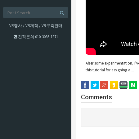
VR행사 / VR제작 / VR구축판매
견적문의
010-3086-1971
After some experimentation, I'v
this tutorial for assigning a ...
Comments