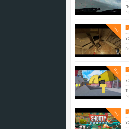
"M
더
Hot
Y
Fo
Hot
Y
Th
더
Hot
Y