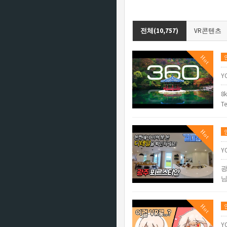
전체(10,757)
VR콘텐츠
Hot
Y
8k
T
Hot
Y
광
님
Hot
Y