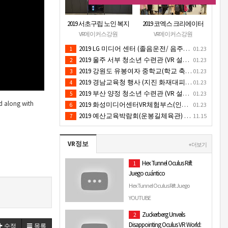
2019 서초구립 노인 복지
2019 코엑스 크리에이터
관 (VR 설치) - VR 구축 판
페스티벌 VR체험 부스 (인
VR메이커스강원
VR메이커스강원
매
기 VR 체험) - VR렌탈대여
2019 LG 미디어 센터 (졸음운전/ 음주운전 체험 행사) VR 체험 - VR 렌탈대여 행사
01.23
1
행사
2019 울주 서부 청소년 수련관 (VR 설치) - VR 구축 판매
01.23
2
2019 강원도 유봉여자 중학교(학교 축제 행사 / 인기 VR 컨텐츠 ) - VR렌탈대여 행사
01.23
3
2019 경남교육청 행사 (지진 화재대피 / VR 체험) _ VR 렌탈대여행사
01.23
4
2019 부산 양정 청소년 수련관 (VR 설치) - VR구축 판매
01.23
5
ed along with
2019 화성미디어센터VR체험부스(인기4D 시뮬레이터 체험)-VR렌탈대여 행사
01.23
6
2019 예산교육박람회(운봉길체육관) VR체험부스(직업진로체험 / 인기VR체험)-VR렌탈대여행사
11.15
7
VR정보
+ 더보기
Hex Tunnel Oculus Rift
1
Juego cuántico
Hex Tunnel Oculus Rift Juego
cuántico
YOUTUBE
Zuckerberg Unveils
2
Disappointing Oculus VR World:
수정
목록