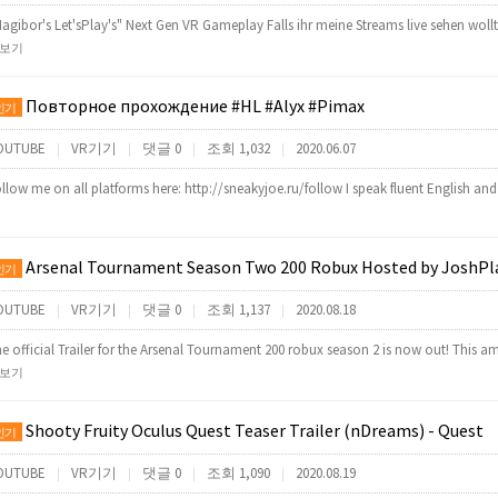
agibor's Let'sPlay's" Next Gen VR Gameplay Falls ihr meine Streams live sehen wol
보기
Повторное прохождение #HL #Alyx #Pimax
인기
OUTUBE
VR기기
댓글 0
조회 1,032
2020.06.07
|
|
|
|
llow me on all platforms here: http://sneakyjoe.ru/follow I speak fluent English and
Arsenal Tournament Season Two 200 Robux Hosted by JoshPlayzxD (Made by
인기
OUTUBE
VR기기
댓글 0
조회 1,137
2020.08.18
|
|
|
|
e official Trailer for the Arsenal Tournament 200 robux season 2 is now out! This 
보기
Shooty Fruity Oculus Quest Teaser Trailer (nDreams) - Quest
인기
OUTUBE
VR기기
댓글 0
조회 1,090
2020.08.19
|
|
|
|