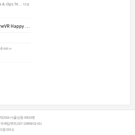
rs & clips: ht…
더보
r #774 - 08.19.
ud-on ▻
: 제2016-서울성동-00519호
R임팩트) 027-138458-01-011
 539-1)