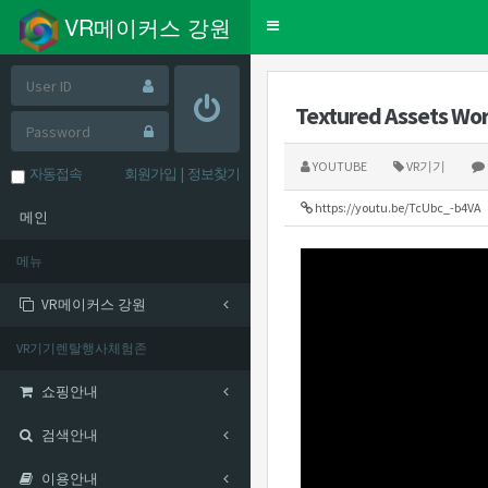
VR메이커스 강원
Toggle
navigation
Textured Assets Wo
YOUTUBE
VR기기
자동접속
회원가입
|
정보찾기
https://youtu.be/TcUbc_-b4VA
메인
메뉴
VR메이커스 강원
VR기기렌탈행사체험존
쇼핑안내
검색안내
이용안내