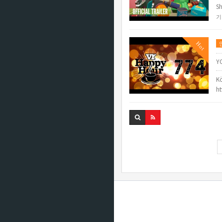
Sh
기
Hot
Y
Kö
h