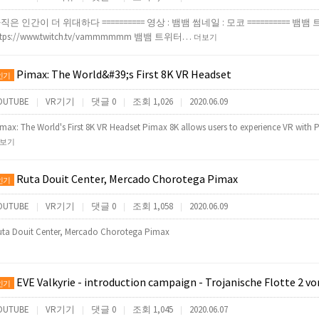
직은 인간이 더 위대하다 ========== 영상 : 뱀뱀 썸네일 : 모코 ========== 뱀뱀 
ttps://www.twitch.tv/vammmmmm 뱀뱀 트위터…
더보기
Pimax: The World&#39;s First 8K VR Headset
인기
OUTUBE
VR기기
댓글 0
조회 1,026
2020.06.09
|
|
|
|
max: The World's First 8K VR Headset Pimax 8K allows users to experience VR with 
보기
Ruta Douit Center, Mercado Chorotega Pimax
인기
OUTUBE
VR기기
댓글 0
조회 1,058
2020.06.09
|
|
|
|
ta Douit Center, Mercado Chorotega Pimax
EVE Valkyrie - introduction campaign - Trojanische Flotte 2 von 2 - Pimax 
인기
OUTUBE
VR기기
댓글 0
조회 1,045
2020.06.07
|
|
|
|