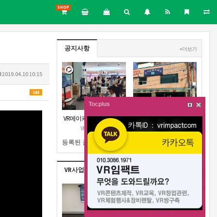
SHOP
공지사항
+ 더보기
2019.04.10 10:15
163
Tocplus
VR메이커스 강원지부 오
강원지부 근처 주차장안
픈 공고
내
VR메이커스
VR메이커스
등록된 글이 없습니다.
VR사업실적
+ 더보기