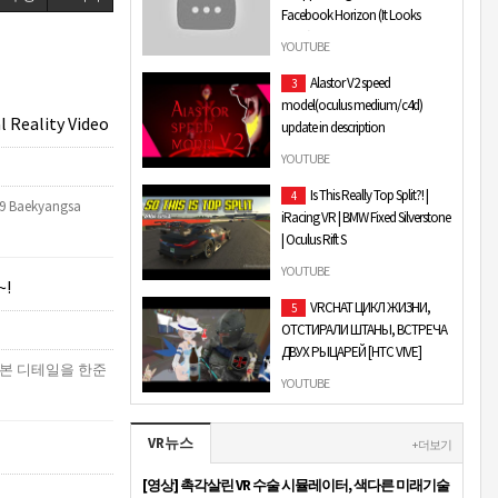
Facebook Horizon (It Looks
Awful)
YOUTUBE
Facebook just released its new Virtual
Alastor V2 speed
3
Reality social platform in this Apple
model(oculus medium/c4d)
Steve Jobs esque convention. This
 Reality Video
update in description
was back …
hey guys quick announcement all
YOUTUBE
and any art related/ solo content by
Is This Really Top Split?! |
4
me will no longer be on this channel
19 Baekyangsa
iRacing VR | BMW Fixed Silverstone
since nausion …
| Oculus Rift S
I made it into Top Split!! Racing
YOUTUBE
!
against the big boys..kind of. -------------
VRCHAT ЦИКЛ ЖИЗНИ,
5
------------------------------------------…
ОТСТИРАЛИ ШТАНЫ, ВСТРЕЧА
ДВУХ РЫЦАРЕЙ [HTC VIVE]
본 디테일을 한준
Твич -
YOUTUBE
https://www.twitch.tv/laffeychan
Наша группа ВК -
VR뉴스
https://vk.com/the_official_group_by_laffeych
+ 더보기
Наша группа Дис…
[영상] 촉각살린 VR 수술 시뮬레이터, 색다른 미래기술