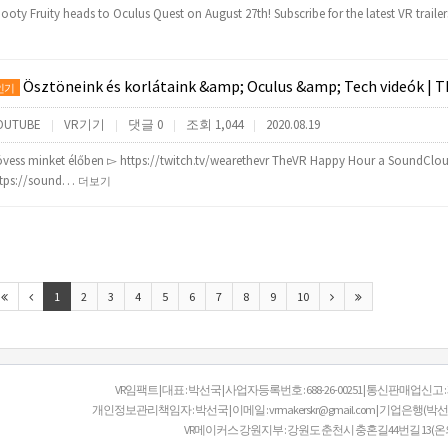
ooty Fruity heads to Oculus Quest on August 27th! Subscribe for the latest VR traile
Ösztöneink és korlátaink &amp; Oculus &amp; Tech videók | TheVR Happy Hou
인기
OUTUBE
VR기기
댓글 0
조회 1,044
2020.08.19
|
|
|
|
vess minket élőben ▻ https://twitch.tv/wearethevr TheVR Happy Hour a SoundClo
ttps://sound…
더보기
1
2
3
4
5
6
7
8
9
10
VR임팩트 | 대표 : 박선국 | 사업자등록번호 : 688-26-00251 | 통신판매업신고 
개인정보관리책임자 : 박선국 | 이메일 : vrmakerskr@gmail.com | 기업은행(박선국 V
VR메이커스 강원지부 : 강원도 춘천시 충혼길44번길 13(온의동