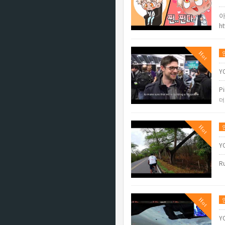
아
h
Hot
Y
Pi
더
Hot
Y
Ru
Hot
Y