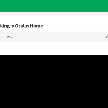
rking in Oculus Home
0
561