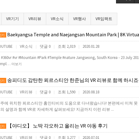
VR기기
VR리뷰
VR소식
VR행사
VR임팩트
Baekyangsa Temple and Naejangsan Mountain Park | 8K Virtual
인기
OUTUBE
VR소식
댓글 0
조회 2,019
2020.01.28
|
|
|
|
 #360vr #vr #Mountain #Park #Temple #nature Jangseong, South Korea - 23 July 20
empl…
더보기
송피디도 감탄한 푀르스티안 한준님의 VR 리뷰로 함께 하시죠~
인기
OUTUBE
VR리뷰
댓글 0
조회 1,590
2020.08.18
|
|
|
|
주에 위치한 푀르스티안 홈인티비의 도움으로 다녀왔습니다! 본편에서 미쳐 못 
의 설명과 함께 VR로 자세하게 살펴보세요! 지금까지 이런 리뷰 ...
【야디오】 노딱 각오하고 올리는 VR 야동 후기
인기
OUTUBE
VR리뷰
댓글 0
조회 3,277
2020.07.01
|
|
|
|