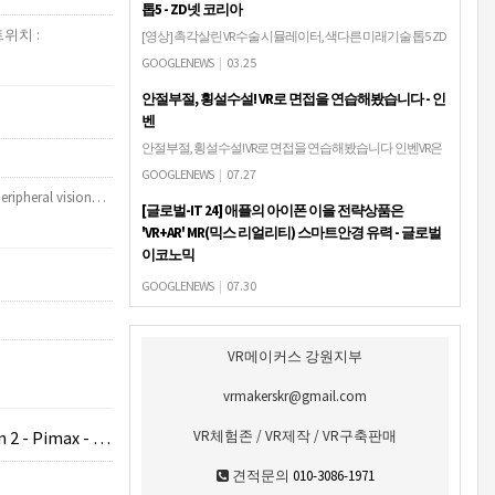
톱5 - ZD넷 코리아
트위치 :
[영상] 촉각살린 VR 수술 시뮬레이터, 색다른 미래기술 톱5 ZD
넷 코리아유회현 기자 입력: 2019/03/25 13:57 과학. 730. VR 기기
GOOGLENEWS
|
03.25
전문 업체 펀더멘탈 VR이 촉각적 피드백을 주는 가상 수술
안절부절, 횡설수설! VR로 면접을 연습해봤습니다 - 인
훈…
벤
안절부절, 횡설수설! VR로 면접을 연습해봤습니다 인벤VR은
무엇보다도 실제와 같은, 몰입감있는 현실을 경험할 수 있다
GOOGLENEWS
|
07.27
는 데에 큰 의의가 있습니다. 그만큼 실제로 경험하기 위해서
Peripheral vision…
[글로벌-IT 24] 애플의 아이폰 이을 전략상품은
는 많은 비용이 들거나, 위험한 일들…
'VR+AR' MR(믹스 리얼리티) 스마트안경 유력 - 글로벌
이코노믹
[글로벌-IT 24] 애플의 아이폰 이을 전략상품은 'VR+AR' MR(믹
GOOGLENEWS
|
07.30
스 리얼리티) 스마트안경 유력 글로벌이코노믹애플이 미 특
허청에 신청한 '스마트 글래스'의 특허안건이 이번에 공개되
었다. 신청서에 의하면 가상…
VR메이커스 강원지부
vrmakerskr@gmail.com
- HOTAS Warthog
VR체험존 / VR제작 / VR구축판매
견적문의
010-3086-1971