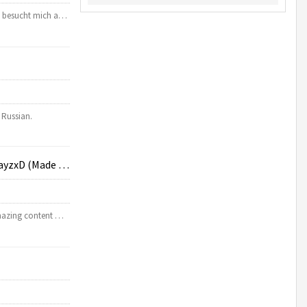
lt besucht mich a…
 Russian.
 MixedReality)
amazing content …