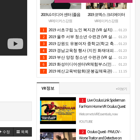
2019 LG 미디어 센터 (졸음
2019 코엑스 크리에이터
운전/ 음주운전 체험 행
페스티벌 VR체험 부스 (인
VR메이커스강원
VR메이커스강원
사) VR 체험 - VR 렌탈대여
기 VR 체험) - VR렌탈대여
2019 서초구립 노인 복지관 (VR 설치) - VR 구축 판매
01.23
1
행사
행사
2019 울주 서부 청소년 수련관 (VR 설치) - VR 구축 판매
01.23
2
2019 강원도 유봉여자 중학교(학교 축제 행사 / 인기 VR 컨텐츠 ) - VR렌탈대여 행사
01.23
3
2019 경남교육청 행사 (지진 화재대피 / VR 체험) _ VR 렌탈대여행사
01.23
4
2019 부산 양정 청소년 수련관 (VR 설치) - VR구축 판매
01.23
5
2019 화성미디어센터VR체험부스(인기4D 시뮬레이터 체험)-VR렌탈대여 행사
01.23
6
2019 예산교육박람회(운봉길체육관) VR체험부스(직업진로체험 / 인기VR체험)-VR렌탈대여행사
11.15
7
VR정보
+ 더보기
Live Oculus Link Spiderman
1
Far From Home VR Oculus Quest
Welcome to VR Essentials, now
playing Live Oculus Link Spiderman
YOUTUBE
Far From Home VR Oculus Quest ...
Oculus Quest - PAVLOV -
수정
목록
2
Worse Traitor and Detective on