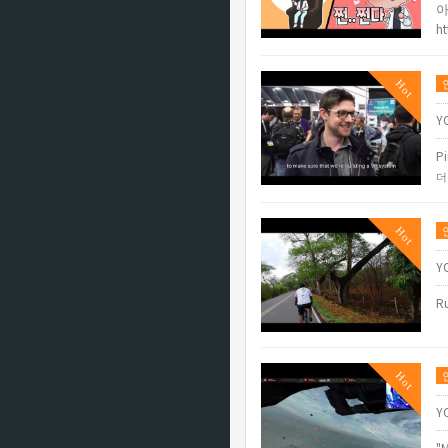
아
h
Hot
Y
Pi
더
Hot
Y
Ru
Hot
Y