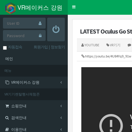
VR메이커스 강원
Toggle
navigation
LATEST Oculus Go S
YOUTUBE
VR기기
자동접속
회원가입
|
정보찾기
https://youtu.be/4U84Yq9_91w
메인
메뉴
VR메이커스 강원
VR기기렌탈행사체험존
쇼핑안내
검색안내
이용안내