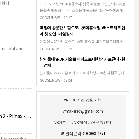
트위치 :
LG U+, 5G 기반 '3D VR 불꽃축제' 생중계 블로터“안방에서 VR로
불꽃 축제 즐깁니다” IT조선올해 불꽃놀이는 5G+VR 생중계
로 즐겨보자 테크월드 뉴스LG유플러스, 5G로 VR 불꽃축제 생
GOOGLENEWS
|
09.27
중계 서비…
매장에 방문한 느낌으로…롯데홈쇼핑, VR스트리트 업
계 첫 도입 - 매일경제
매장에 방문한 느낌으로…롯데홈쇼핑, VR스트리트 업계 첫
도입 매일경제6개 플래그십매장 `로드뷰`식으로 둘러보고
Peripheral vision…
GOOGLENEWS
|
09.19
홈쇼핑 판매상품 바로 구매 내년 상반기까지 100여개 브랜드
남서울대 VR·AR 기술로 에콰도르 대학생 가르친다 - 한
매장 구현.
국경제
남서울대 VR·AR 기술로 에콰도르 대학생 가르친다 한국경제
세계은행 'ActiVaR' 프로젝트 참여 남서울대의 가상현실(VR)과
GOOGLENEWS
|
09.24
증강현실(AR) 기술이 에콰도르 대학생 교육에 활용된다. 24일
남서울대에 따르면 교…
VR메이커스 강원지부
vrmakerskr@gmail.com
- HOTAS Warthog
VR체험존 / VR제작 / VR구축판매
견적문의
010-3086-1971