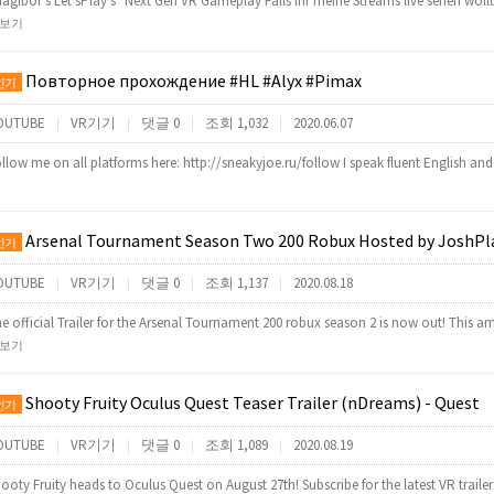
agibor's Let'sPlay's" Next Gen VR Gameplay Falls ihr meine Streams live sehen wol
보기
Повторное прохождение #HL #Alyx #Pimax
인기
OUTUBE
VR기기
댓글 0
조회 1,032
2020.06.07
|
|
|
|
llow me on all platforms here: http://sneakyjoe.ru/follow I speak fluent English and
Arsenal Tournament Season Two 200 Robux Hosted by JoshPlayzxD (Made by
인기
OUTUBE
VR기기
댓글 0
조회 1,137
2020.08.18
|
|
|
|
e official Trailer for the Arsenal Tournament 200 robux season 2 is now out! This 
보기
Shooty Fruity Oculus Quest Teaser Trailer (nDreams) - Quest
인기
OUTUBE
VR기기
댓글 0
조회 1,089
2020.08.19
|
|
|
|
ooty Fruity heads to Oculus Quest on August 27th! Subscribe for the latest VR traile