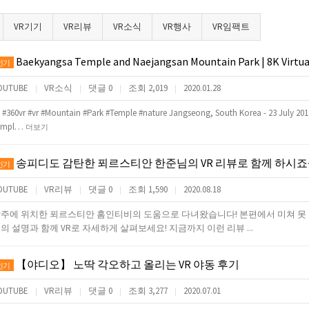
VR기기
VR리뷰
VR소식
VR행사
VR임팩트
Baekyangsa Temple and Naejangsan Mountain Park | 8K Virtual
인기
OUTUBE
VR소식
댓글 0
조회 2,019
2020.01.28
|
|
|
|
 #360vr #vr #Mountain #Park #Temple #nature Jangseong, South Korea - 23 July 20
empl…
더보기
송피디도 감탄한 푀르스티안 한준님의 VR 리뷰로 함께 하시죠~
인기
OUTUBE
VR리뷰
댓글 0
조회 1,590
2020.08.18
|
|
|
|
주에 위치한 푀르스티안 홈인티비의 도움으로 다녀왔습니다! 본편에서 미쳐 못 
의 설명과 함께 VR로 자세하게 살펴보세요! 지금까지 이런 리뷰 ...
【야디오】 노딱 각오하고 올리는 VR 야동 후기
인기
OUTUBE
VR리뷰
댓글 0
조회 3,277
2020.07.01
|
|
|
|