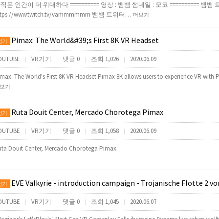
직은 인간이 더 위대하다 ========== 영상 : 뱀뱀 썸네일 : 모코 ========== 뱀뱀 
ttps://www.twitch.tv/vammmmmm 뱀뱀 트위터…
더보기
Pimax: The World&#39;s First 8K VR Headset
인기
OUTUBE
VR기기
댓글 0
조회 1,026
2020.06.09
|
|
|
|
max: The World's First 8K VR Headset Pimax 8K allows users to experience VR with 
보기
Ruta Douit Center, Mercado Chorotega Pimax
인기
OUTUBE
VR기기
댓글 0
조회 1,058
2020.06.09
|
|
|
|
ta Douit Center, Mercado Chorotega Pimax
EVE Valkyrie - introduction campaign - Trojanische Flotte 2 von 2 - Pimax 
인기
OUTUBE
VR기기
댓글 0
조회 1,045
2020.06.07
|
|
|
|