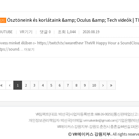
Ösztöneink és korlátaink &amp; Oculus &amp; Tech videók | TheVR Happy Hou
인기
OUTUBE
VR기기
댓글 0
조회 1,044
2020.08.19
|
|
|
|
vess minket élőben ▻ https://twitch.tv/wearethevr TheVR Happy Hour a SoundClo
ttps://sound…
더보기
1
2
3
4
5
6
7
8
9
10
VR임팩트 | 대표 : 박선국 | 사업자등록번호 : 688-26-00251 | 통신판매업신고 
개인정보관리책임자 : 박선국 | 이메일 : vrmakerskr@gmail.com | 기업은행(박선국 V
VR메이커스 강원지부 : 강원도 춘천시 충혼길44번길 13(온의동
VR메이커스 강원지부.
All rights reserv