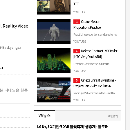
TTT
Best Shooting game right now on
YOUTUBE
Oculus Quest - Today I'm playing
Oculus Medium -
3
TTT 1 Detective, 2 traitors and a
 Reality Video
Proportions Practice
bunch of innocents ! …
Practicing proportions and anatomy
in VR with Oculus Medium. It's nice to
YOUTUBE
work in real-world scale. #VR
19 Baekyangsa
Defense Contract - VR Trailer
4
#3dsculpting #ba…
[HTC Vive, Oculus Rift]
Defense Contract is a futuristic
!
grapple-hook racing game with a
YOUTUBE
level editor, developed by Faff Games.
Ginetta Jnr's at Silverstone -
5
Available on Ste…
Project Cars 2 with Oculus VR
본 디테일을 한준
Racing at Silverstone in the Ginetta
Jn's with the oculus VR - Think I need
YOUTUBE
more practice.
VR뉴스
+ 더보기
LG U+, 5G 기반 '3D VR 불꽃축제' 생중계 - 블로터