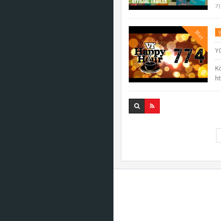
기
Hot
Y
Kö
h