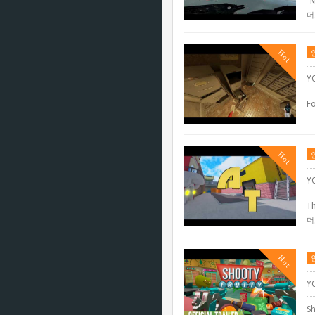
"M
더
Hot
Y
Fo
Hot
Y
Th
더
Hot
Y
Sh