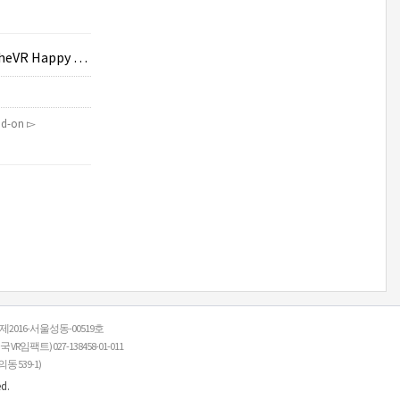
r #774 - 08.19.
ud-on ▻
: 제2016-서울성동-00519호
R임팩트) 027-138458-01-011
 539-1)
ed.