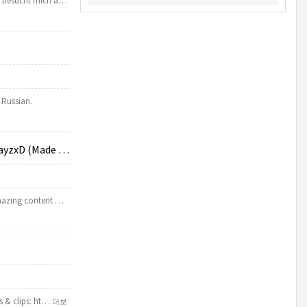
lt besucht mich a…
 Russian.
 MixedReality)
amazing content …
rs & clips: ht…
더보