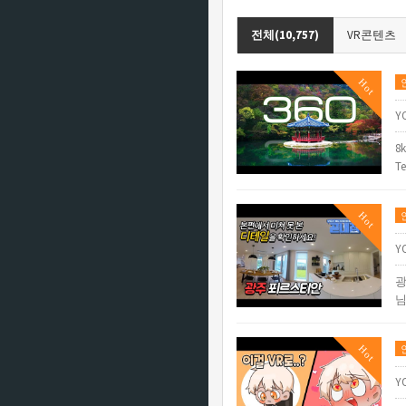
전체(10,757)
VR콘텐츠
Hot
Y
8k
T
Hot
Y
광
님
Hot
Y