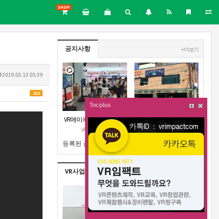
SHOP
공지사항
+ 더보기
2019.03.13 05:39
202
Tocplus
VR메이커스 강원지부 오
강원지부 근처 주차장안
픈 공고
내
VR메이커스
VR메이커스
등록된 글이 없습니다.
VR사업실적
+ 더보기