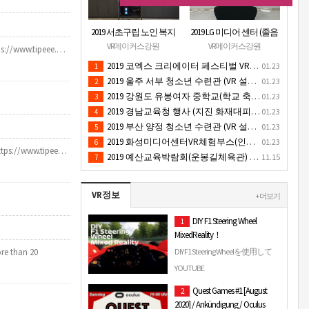
2019 서초구립 노인 복지
2019 LG 미디어 센터 (졸음
관 (VR 설치) - VR 구축 판
운전/ 음주운전 체험 행
VR메이커스강원
VR메이커스강원
tps://www.tipeee.…
매
사) VR 체험 - VR 렌탈대여
2019 코엑스 크리에이터 페스티벌 VR체험 부스 (인기 VR 체험) - VR렌탈대여 행사
01.23
1
행사
2019 울주 서부 청소년 수련관 (VR 설치) - VR 구축 판매
01.23
2
2019 강원도 유봉여자 중학교(학교 축제 행사 / 인기 VR 컨텐츠 ) - VR렌탈대여 행사
01.23
3
2019 경남교육청 행사 (지진 화재대피 / VR 체험) _ VR 렌탈대여행사
01.23
4
2019 부산 양정 청소년 수련관 (VR 설치) - VR구축 판매
01.23
5
2019 화성미디어센터VR체험부스(인기4D 시뮬레이터 체험)-VR렌탈대여 행사
01.23
6
https://www.tipee…
2019 예산교육박람회(운봉길체육관) VR체험부스(직업진로체험 / 인기VR체험)-VR렌탈대여행사
11.15
7
VR정보
+ 더보기
DIY F1 Steering Wheel
1
MixedReality！
re than 20
DIY F1 Steering Wheelを使用して
MixedRealityに挑戦してみました
YOUTUBE
＼(^o^)／ あまり上手く抜けて
Quest Games #1 [August
2
いませんが…自宅環境ではこ
2020] / Ankündigung / Oculus
れくらいが限界でした(´ ....