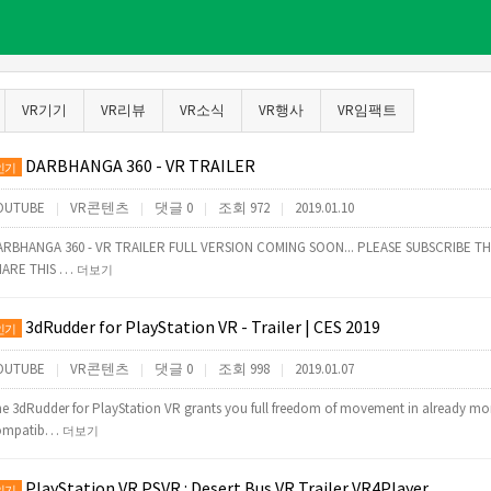
VR기기
VR리뷰
VR소식
VR행사
VR임팩트
DARBHANGA 360 - VR TRAILER
인기
OUTUBE
VR콘텐츠
댓글 0
조회 972
2019.01.10
|
|
|
|
ARBHANGA 360 - VR TRAILER FULL VERSION COMING SOON... PLEASE SUBSCRIBE T
HARE THIS …
더보기
3dRudder for PlayStation VR - Trailer | CES 2019
인기
OUTUBE
VR콘텐츠
댓글 0
조회 998
2019.01.07
|
|
|
|
e 3dRudder for PlayStation VR grants you full freedom of movement in already mo
ompatib…
더보기
PlayStation VR PSVR : Desert Bus VR Trailer VR4Player
인기