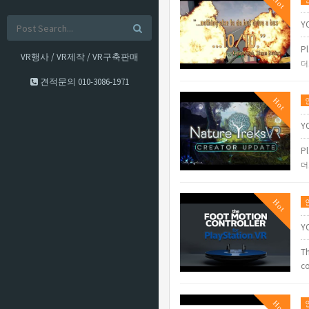
Hot
Y
Pl
VR행사 / VR제작 / VR구축판매
더
견적문의
010-3086-1971
Hot
Y
Pl
더
Hot
Y
Th
c
Hot