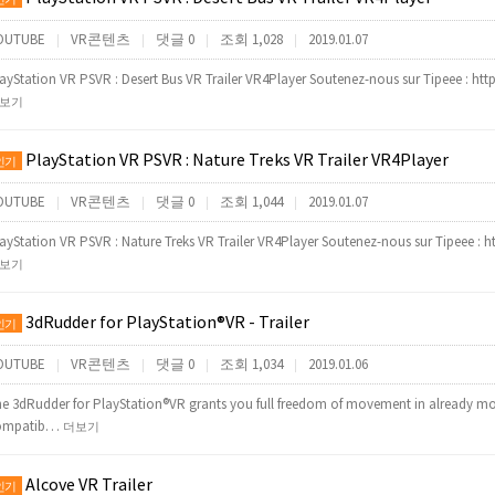
OUTUBE
VR콘텐츠
댓글 0
조회 1,028
2019.01.07
|
|
|
|
ayStation VR PSVR : Desert Bus VR Trailer VR4Player Soutenez-nous sur Tipeee : ht
보기
PlayStation VR PSVR : Nature Treks VR Trailer VR4Player
인기
OUTUBE
VR콘텐츠
댓글 0
조회 1,044
2019.01.07
|
|
|
|
ayStation VR PSVR : Nature Treks VR Trailer VR4Player Soutenez-nous sur Tipeee : 
보기
3dRudder for PlayStation®VR - Trailer
인기
OUTUBE
VR콘텐츠
댓글 0
조회 1,034
2019.01.06
|
|
|
|
e 3dRudder for PlayStation®VR grants you full freedom of movement in already mo
ompatib…
더보기
Alcove VR Trailer
인기