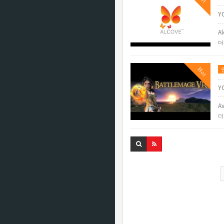
Y
Al
더
Hot
Y
Av
더