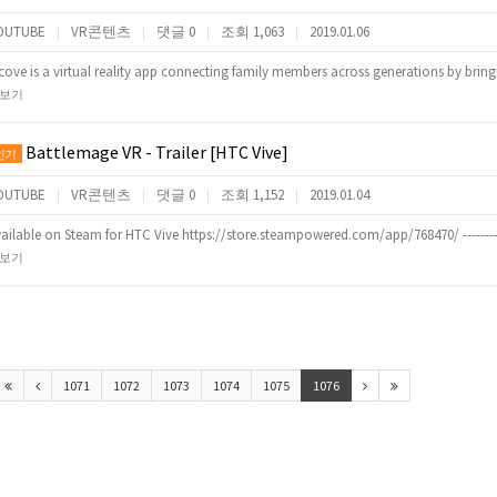
OUTUBE
VR콘텐츠
댓글 0
조회 1,063
2019.01.06
|
|
|
|
cove is a virtual reality app connecting family members across generations by bri
보기
Battlemage VR - Trailer [HTC Vive]
인기
OUTUBE
VR콘텐츠
댓글 0
조회 1,152
2019.01.04
|
|
|
|
ailable on Steam for HTC Vive https://store.steampowered.com/app/768470/ ---------
보기
1071
1072
1073
1074
1075
1076