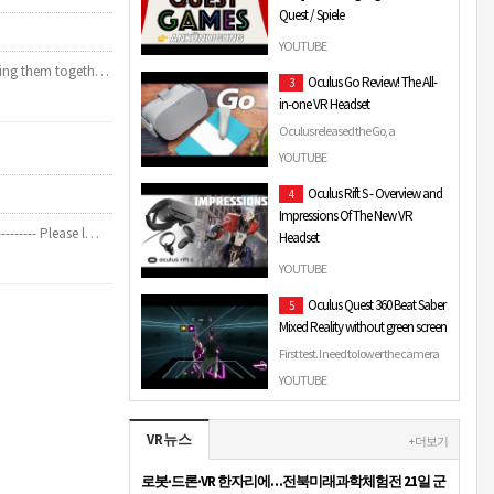
Quest / Spiele
Manege frei für die Sendung "Quest
YOUTUBE
Games"! In Quest Games geht es
nging them togeth…
Oculus Go Review! The All-
3
ausschließlich um die
in-one VR Headset
Neuerscheinungen von Apps und
Sp…
Oculus released the Go, a
standalone VR headset at a pretty
YOUTUBE
affordable price, but is it any good?
Oculus Rift S - Overview and
4
How does it stack up t…
Impressions Of The New VR
------- Please l…
Headset
I take a look at the new Oculus Rift S in
YOUTUBE
this video Sponsored by Oculus.
Oculus Quest 360 Beat Saber
5
#OculusPartner - More info on the Rift
Mixed Reality without green screen
S here:…
First test. I need to lower the camera
angle and offset it to the side hahaha
YOUTUBE
#oculuquest #beatsaber
#mixedreality.
VR뉴스
+ 더보기
로봇·드론·VR 한자리에…전북미래과학체험전 21일 군