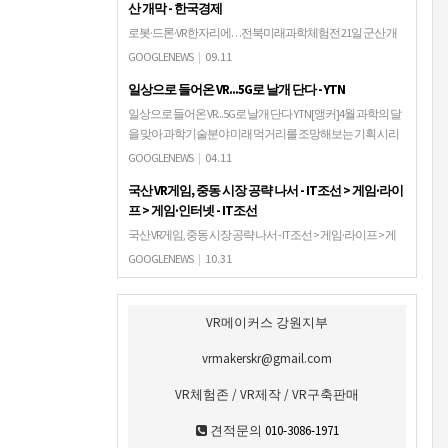
산 개막 - 한국경제
로봇·드론·VR 한자리에…전북미래과학체험전 21일 군산 개
막 한국경제전북 군산시는 '2019 전북미래과학체험전'을 21
GOOGLENEWS
|
09.11
일부터 이틀간 새만금컨벤션센터에서 연다고 11일 밝혔다.
일상으로 들어온 VR...5G로 날개 단다 - YTN
행사에서는 청소년들이 로봇, 드론, 가…
일상으로 들어온 VR...5G로 날개 단다 YTN[앵커]4월 과학의 달
을 맞아 과학기술분야 미래 먹거리를 조망해보는 기획 시리
즈,오늘은 네 번째 순서로 우리 일상생활 깊숙이 들어온 가상
GOOGLENEWS
|
04.11
현실 기술에 대해 알아 ...
국산 VR게임, 중동 시장 공략 나서 - IT조선 > 게임·라이
프 > 게임·인터넷 - IT조선
국산 VR게임, 중동 시장 공략 나서 - IT조선 > 게임·라이프 > 게
임·인터넷 IT조선
GOOGLENEWS
|
10.31
VR메이커스 강원지부
vrmakerskr@gmail.com
VR체험존 / VR제작 / VR구축판매
견적문의
010-3086-1971