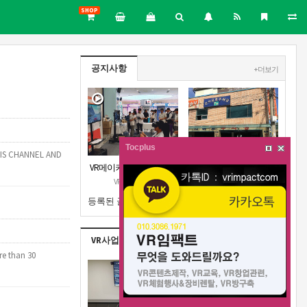
SHOP
공지사항
+ 더보기
Tocplus
HIS CHANNEL AND
VR메이커스 강원지부 오
강원지부 근처 주차장안
픈 공고
내
VR메이커스
VR메이커스
등록된 글이 없습니다.
VR사업실적
+ 더보기
re than 30