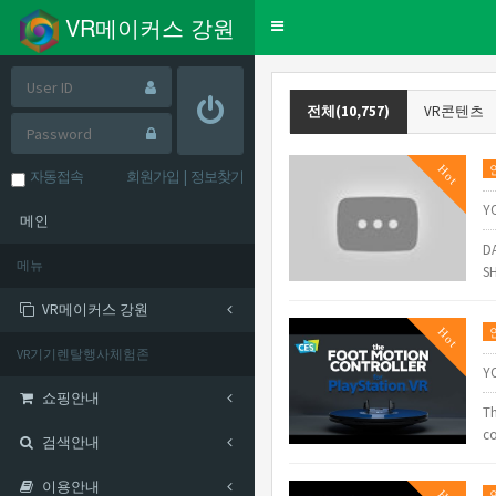
VR메이커스 강원
Toggle
navigation
전체(10,757)
VR콘텐츠
Hot
자동접속
회원가입
|
정보찾기
Y
메인
D
메뉴
S
VR메이커스 강원
Hot
VR기기렌탈행사체험존
Y
쇼핑안내
Th
c
검색안내
이용안내