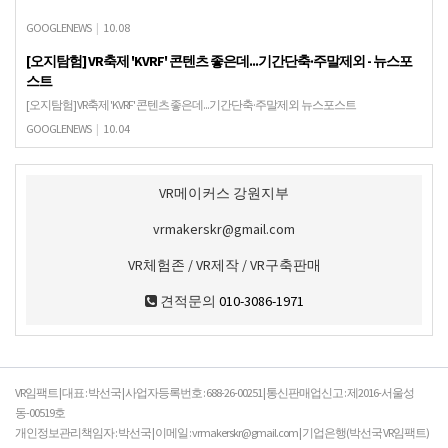
GOOGLENEWS
|
10.08
[오지탐험] VR축제 'KVRF' 콘텐츠 좋은데...기간단축·주말제외 - 뉴스포
스트
[오지탐험] VR축제 'KVRF' 콘텐츠 좋은데...기간단축·주말제외 뉴스포스트
GOOGLENEWS
|
10.04
VR메이커스 강원지부
vrmakerskr@gmail.com
VR체험존 / VR제작 / VR구축판매
견적문의
010-3086-1971
VR임팩트 | 대표 : 박선국 | 사업자등록번호 : 688-26-00251 | 통신판매업신고 : 제2016-서울성
동-00519호
개인정보관리책임자 : 박선국 | 이메일 : vrmakerskr@gmail.com | 기업은행(박선국 VR임팩트)