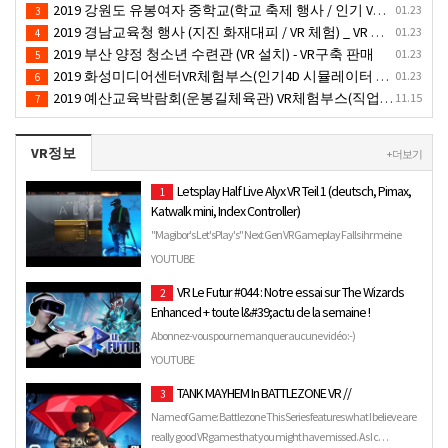
2019 강원도 유봉여자 중학교(학교 축제 행사 / 인기 VR 컨텐츠 ) - VR렌탈대여 행사
01.23
3
2019 경남교육청 행사 (지진 화재대피 / VR 체험) _ VR 렌탈대여행사
01.23
4
2019 부산 양정 청소년 수련관 (VR 설치) - VR구축 판매
01.23
5
2019 화성미디어센터VR체험부스(인기4D 시뮬레이터 체험)-VR렌탈대여 행사
01.23
6
2019 예산교육박람회(운봉길체육관) VR체험부스(직업진로체험 / 인기VR체험)-VR렌탈대여행사
11.15
7
VR정보
+ 더보기
Letsplay Half Live Alyx VR Teil 1 (deutsch, Pimax,
1
Katwalk mini, Index Controller)
"Magibor's Let'sPlay's" Next Gen VR Gameplay Falls ihr meine
Streams live sehen wollt besucht mich auf Twitch https://ww…
YOUTUBE
VR Le Futur #044 : Notre essai sur The Wizards
2
Enhanced + toute l&#39;actu de la semaine !
Abonnez-vous pour ne manquer aucune vidéo :-)
https://www.youtube.com/user/GAMEBLOGfr?
YOUTUBE
sub_confirmation=1 Tests, news, as…
TANK MAYHEM In BATTLEZONE VR //
3
Name of Game: Battlezone This Series features what I believe are
really good VR games that you might have missed. As I c…