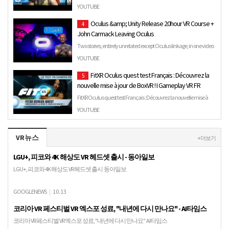
YOUTUBE
Oculus &amp; Unity Release 20hour VR Course +
4
John Carmack Leaving Oculus
Two stories, entirely unrelated except Oculus linkage, in one video
today. First, Unity and Oculus teamed up to create a…
YOUTUBE
FitXR Oculus quest test Français : Découvrez la
5
nouvelle mise à jour de BoxVR ! I Gameplay VR FR
FitXR Oculus quest test Français : Découvrez la nouvelle mise à
jour de BoxVR ! I Gameplay VR FR FitXR sur Oculus quest …
YOUTUBE
VR뉴스
+ 더보기
LGU+, 피코와 4K 해상도 VR 헤드셋 출시 - 동아일보
LGU+, 피코와 4K 해상도 VR 헤드셋 출시 동아일보
GOOGLENEWS
|
10.13
코리아 VR 페스티벌 VR 엑스포 성료, "내년에 다시 만나요" - AI타임스
코리아 VR 페스티벌 VR 엑스포 성료, "내년에 다시 만나요" AI타임스