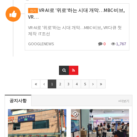
VR·AI로 '위로'하는 시대 개막…MBC·비브,
인기
VR…
VR·AI로 '위로'하는 시대 개막…MBC·비브, VR다큐 첫
제작 IT조선
GOOGLENEWS
0
1,767
1
2
3
4
5
공지사항
+ 더보기