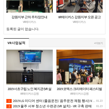
강원지부 근처 주차장안내
VR메이커스 강원지부 오픈 공고
VR메이커스
VR메이커스
등록된 글이 없습니다.
VR사업실적
+ 더보기
2019 서초구립 노인 복지관 (VR 설
2019 코엑스 크리에이터 페스티벌
치) - VR 구축 판매
VR체험 부스 (인기 VR 체험) - VR렌
VR메이커스강원
VR메이커스강원
탈대여 행사
2019 LG 미디어 센터 (졸음운전/ 음주운전 체험 행사) VR 체험 - VR 렌탈대여 행사
01.23
1
2019 울주 서부 청소년 수련관 (VR 설치) - VR 구축 판매
01.23
2