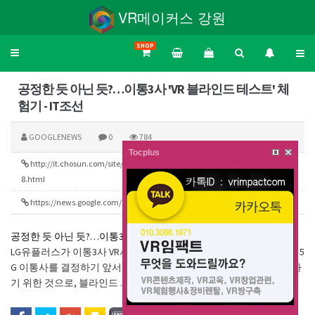
VR메이커스 강원
SHOP
Toggle
navigation
공정한 듯 아닌 듯?…이통3사 'VR 블라인드 테스트' 체
험기 - IT조선
GOOGLENEWS
0
784
Tocplus
http://it.chosun.com/site/data/html_dir/2019/06/13/201906130269
250
8.html
https://news.google.com/rss/search?q=vr&hl=ko&gl=KR&ceid=KR:ko
302
공정한 듯 아닌 듯?…이통3사 'VR 블라인드 테스트' 체험기
IT조선
LG유플러스가 이통3사 VR서비스 비교체험 행사를 마련했다. 고객이 5
G 이통사를 결정하기 앞서 객관적으로 비교할 수 있는 환경을 제공하
기 위한 것으로, 블라인드 ...