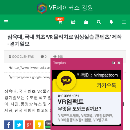
VR메이커스 강원
SHOP
Toggle
navigation
삼육대, 국내 최초 ‘VR 물리치료 임상실습 콘텐츠’ 제작
- 경기일보
GOOGLENEWS
0
698
Tocplus
http://www.kyeonggi.com/news/articleView.html?idxno=2153978
216
https://news.google.com/rss/search?q=vr&hl=ko&gl=KR&ceid=KR:ko
277
삼육대, 국내 최초 ‘VR 물리치료 임상실습 콘텐츠’ 제작
경기일보
경기일보는 수도권 최고 일간지로 정치, 경제, 사회, 문화, 스포츠, 연
예, 사진, 동영상 뉴스 및 기사 콘텐츠를 신속하고 정확하게 독자에게
제공, 전국 지방지 최고의 1등 ...