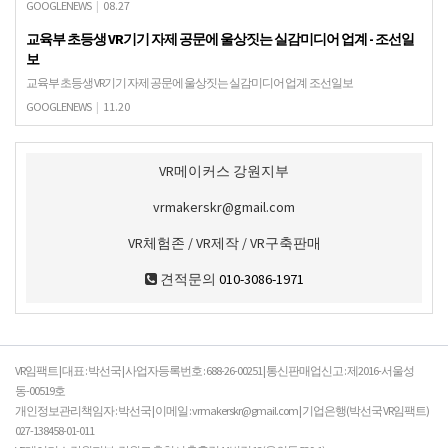
제SK텔레콤은 인천 송도 투모로우시티에서 오는 28일부터 다음 달 1일까지 열리는
GOOGLENEWS
|
08.27
VR(가상현실)·AR(증강현실) 컨벤션에…
교육부 초등생 VR기기 자제 공문에 울상짓는 실감미디어 업계 - 조선일
보
교육부 초등생 VR기기 자제 공문에 울상짓는 실감미디어 업계 조선일보
GOOGLENEWS
|
11.20
VR메이커스 강원지부
vrmakerskr@gmail.com
VR체험존 / VR제작 / VR구축판매
견적문의
010-3086-1971
VR임팩트 | 대표 : 박선국 | 사업자등록번호 : 688-26-00251 | 통신판매업신고 : 제2016-서울성
동-00519호
개인정보관리책임자 : 박선국 | 이메일 : vrmakerskr@gmail.com | 기업은행(박선국 VR임팩트)
027-138458-01-011