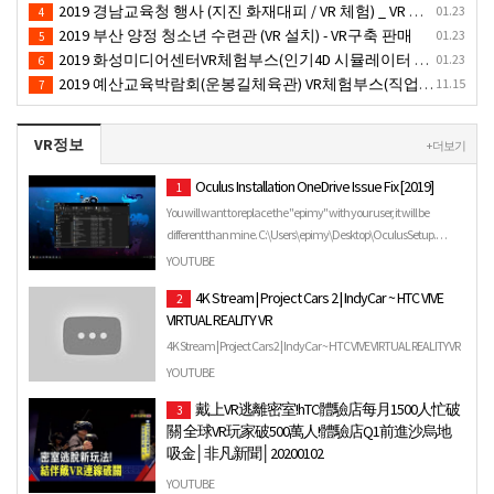
2019 경남교육청 행사 (지진 화재대피 / VR 체험) _ VR 렌탈대여행사
01.23
4
2019 부산 양정 청소년 수련관 (VR 설치) - VR구축 판매
01.23
5
2019 화성미디어센터VR체험부스(인기4D 시뮬레이터 체험)-VR렌탈대여 행사
01.23
6
2019 예산교육박람회(운봉길체육관) VR체험부스(직업진로체험 / 인기VR체험)-VR렌탈대여행사
11.15
7
VR정보
+ 더보기
Oculus Installation OneDrive Issue Fix [2019]
1
You will want to replace the "epimy" with your user, it will be
different than mine. C:\Users\epimy\Desktop\OculusSetup.…
YOUTUBE
4K Stream | Project Cars 2 | IndyCar ~ HTC VIVE
2
VIRTUAL REALITY VR
4K Stream | Project Cars 2 | IndyCar ~ HTC VIVE VIRTUAL REALITY VR
YOUTUBE
戴上VR逃離密室!hTC體驗店每月1500人忙破
3
關 全球VR玩家破500萬人!體驗店Q1前進沙烏地
吸金│非凡新聞│20200102
根據統計全球虛擬實境玩家人數突破500萬人，看好這波
YOUTUBE