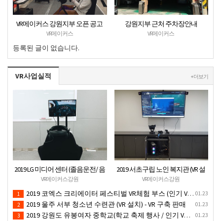
VR메이커스 강원지부 오픈 공고
강원지부 근처 주차장안내
VR메이커스
VR메이커스
등록된 글이 없습니다.
VR사업실적
+ 더보기
2019 LG 미디어 센터 (졸음운전/ 음
2019 서초구립 노인 복지관 (VR 설
주운전 체험 행사) VR 체험 - VR 렌탈
치) - VR 구축 판매
VR메이커스강원
VR메이커스강원
대여 행사
2019 코엑스 크리에이터 페스티벌 VR체험 부스 (인기 VR 체험) - VR렌탈대여 행사
01.23
1
2019 울주 서부 청소년 수련관 (VR 설치) - VR 구축 판매
01.23
2
2019 강원도 유봉여자 중학교(학교 축제 행사 / 인기 VR 컨텐츠 ) - VR렌탈대여 행사
01.23
3