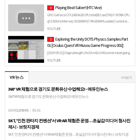
商機，VR體驗店也持續引進新遊戲內容，主打「多人連
Playing Beat Saber! (HTC Vive)
4
線」以及近期超夯的「密室逃脫」為主題...
GPU: GeForce GTX 1060 6GB CPU: Intel(R) Core(TM) i7-9700K CPU
@ 3.60GHz Memory: 8 GB RAM (7.94 GB RAM usable) Current re…
YOUTUBE
Exploring the Unity DOTS Physics Samples Part
5
01 [Oculus Quest VR Musou Game Progress 002]
[2019-09-22] Original length: 2hr23m42s 5:45 is when I start going
through the Physics Examples ECS Samples: ...
YOUTUBE
VR뉴스
+ 더보기
360° VR 체험으로 경기도 문화유산 수업해요! - 에듀인뉴스
360° VR 체험으로 경기도 문화유산 수업해요! 에듀인뉴스
GOOGLENEWS
|
05.01
SKT, '인천 판타지 컨벤션'서 VR·AR 체험존 운영…초실감 미디어 청사진
제시 - 브릿지경제
SKT, '인천 판타지 컨벤션'서 VR·AR 체험존 운영…초실감 미디어 청사진 제시 브릿지경