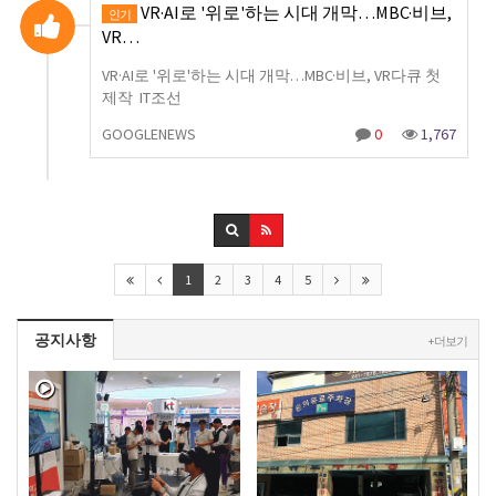
VR·AI로 '위로'하는 시대 개막…MBC·비브,
인기
VR…
VR·AI로 '위로'하는 시대 개막…MBC·비브, VR다큐 첫
제작 IT조선
GOOGLENEWS
0
1,767
1
2
3
4
5
공지사항
+ 더보기