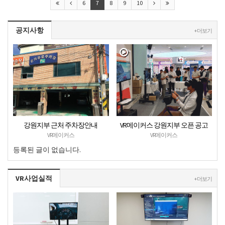
6
7
8
9
10
공지사항
+ 더보기
강원지부 근처 주차장안내
VR메이커스 강원지부 오픈 공고
VR메이커스
VR메이커스
등록된 글이 없습니다.
VR사업실적
+ 더보기