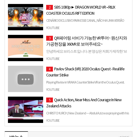
SBS 1080p► DRAGON WORLD VR • RILIX
2
COASTER OCULUS RIFT EDITION
CENÁRIO EXCLUSIVO PARA ESSE CANAL, NÃO HA UMA VERSÃO
PARA COMERCIALIZAÇÃO CENÁRIO: DRAGON WORLD - RILIX
YOUTUBE
COASTER OCULUS .…
QR페어링 서비가 가능한 VR투어~ 원산지와
3
가공현장을 360VR로 보여주세요~
안녕하세요 브리스트 입니다. 본 영상은 저희가 제작한 '브
라운파머스' VR사이버투어 시연 영상입니다. VR투어는 PC
YOUTUBE
와 모바일에서 빠르게 구현이...
Pavlov Shack (VR) 2020 Oculus Quest - Real life
4
Counter Strike
Playing Pavlov in VR AKA Counter Strike VR on the Oculus Quest.
Watch me shoot and get shot, maybe even knifed in this V…
YOUTUBE
Quick Action, Near Miss And Courage In New
5
Zealand Attacks
CHRISTCHURCH, New Zealand — Abdul Aziz was praying with his
four sons in the Linwood Mosque when he heard the gunshots. …
YOUTUBE
VR뉴스