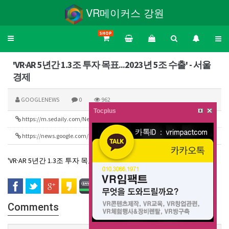
VR메이커스 강원
SHOP
Toggle
navigation
'VR·AR 5년간 1.3조 투자 목표...2023년 5조 수출' - 서울
경제
GOOGLENEWS
0
962
Tocplus
https://m.sedaily.com/NewsVIew/1VPFJ209G4
265
https://news.google.com/rss/search?q=vr&hl=ko&gl=KR&ceid=KR:ko
198
'VR·AR 5년간 1.3조 투자 목표...2023년 5조 수출'
서울경제
Comments