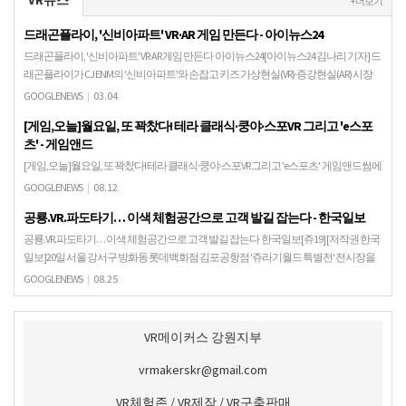
+ 더보기
드래곤플라이, '신비아파트' VR·AR 게임 만든다 - 아이뉴스24
드래곤플라이, '신비아파트' VR·AR 게임 만든다 아이뉴스24[아이뉴스24 김나리 기자] 드
래곤플라이가 CJ ENM의 '신비아파트'와 손잡고 키즈 가상현실(VR)·증강현실(AR) 시장
진출에 나선다. 드래곤플라이…
GOOGLENEWS
|
03.04
[게임,오늘]월요일, 또 꽉찼다! 테라 클래식·쿵야·스포VR 그리고 'e스포
츠' - 게임앤드
[게임,오늘]월요일, 또 꽉찼다! 테라 클래식·쿵야·스포VR 그리고 'e스포츠' 게임앤드썸에
이지, 신작 모바일MMORPG '치우:신시에 이는 바람' 출시. 월요일, 또 뜨거웠다. 그리고
GOOGLENEWS
|
08.12
알찼다. ​ 게임업계 관련 …
공룡.VR.파도타기… 이색 체험공간으로 고객 발길 잡는다 - 한국일보
공룡.VR.파도타기… 이색 체험공간으로 고객 발길 잡는다 한국일보[쥬19] [저작권 한국
일보]20일 서울 강서구 방화동 롯데백화점 김포공항점 '쥬라기월드 특별전' 전시장을
찾은 어린이들이 공룡들을 살펴보고 있다. …
GOOGLENEWS
|
08.25
VR메이커스 강원지부
vrmakerskr@gmail.com
VR체험존 / VR제작 / VR구축판매