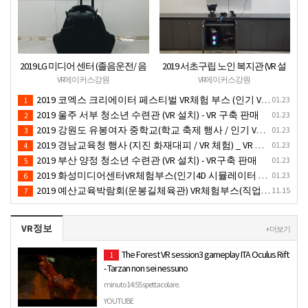
2019 LG 미디어 센터 (졸음운전/ 음
2019 서초구립 노인 복지관 (VR 설
주운전 체험 행사) VR 체험 - VR 렌탈
치) - VR 구축 판매
VR메이커스강원
VR메이커스강원
대여 행사
2019 코엑스 크리에이터 페스티벌 VR체험 부스 (인기 VR 체험) - VR렌탈대여 행사
01.23
1
2019 울주 서부 청소년 수련관 (VR 설치) - VR 구축 판매
01.23
2
2019 강원도 유봉여자 중학교(학교 축제 행사 / 인기 VR 컨텐츠 ) - VR렌탈대여 행사
01.23
3
2019 경남교육청 행사 (지진 화재대피 / VR 체험) _ VR 렌탈대여행사
01.23
4
2019 부산 양정 청소년 수련관 (VR 설치) - VR구축 판매
01.23
5
2019 화성미디어센터VR체험부스(인기4D 시뮬레이터 체험)-VR렌탈대여 행사
01.23
6
2019 예산교육박람회(운봉길체육관) VR체험부스(직업진로체험 / 인기VR체험)-VR렌탈대여행사
11.15
7
VR정보
+ 더보기
The Forest VR session3 gameplay ITA Oculus Rift
1
- Tarzan non sei nessuno
minuto 14:55 spettacolare.
YOUTUBE