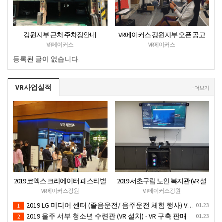
강원지부 근처 주차장안내
VR메이커스 강원지부 오픈 공고
VR메이커스
VR메이커스
등록된 글이 없습니다.
VR사업실적
+ 더보기
2019 코엑스 크리에이터 페스티벌
2019 서초구립 노인 복지관 (VR 설
VR체험 부스 (인기 VR 체험) - VR렌
치) - VR 구축 판매
VR메이커스강원
VR메이커스강원
탈대여 행사
2019 LG 미디어 센터 (졸음운전/ 음주운전 체험 행사) VR 체험 - VR 렌탈대여 행사
01.23
1
2019 울주 서부 청소년 수련관 (VR 설치) - VR 구축 판매
01.23
2