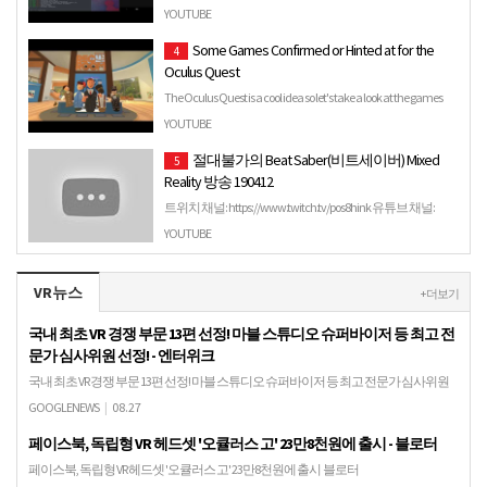
YOUTUBE
Some Games Confirmed or Hinted at for the
4
Oculus Quest
The Oculus Quest is a cool idea so let's take a look at the games
confirmed or hinted at on that platform Gaming Channel…
YOUTUBE
절대불가의 Beat Saber(비트세이버) Mixed
5
Reality 방송 190412
트위치 채널: https://www.twitch.tv/pos8hink 유튜브 채널:
https://gaming.youtube.com/user/changha3351/live VR매니아
YOUTUBE
커뮤니티: https://cafe…
VR뉴스
+ 더보기
국내 최초 VR 경쟁 부문 13편 선정! 마블 스튜디오 슈퍼바이저 등 최고 전
문가 심사위원 선정! - 엔터위크
국내 최초 VR 경쟁 부문 13편 선정! 마블 스튜디오 슈퍼바이저 등 최고 전문가 심사위원
선정! 엔터위크강성진 기자 — 제21회 부천국제애니메이션페스티벌(이하 BIAF2019)이
GOOGLENEWS
|
08.27
국내 최초 VR 경쟁 부문 13작…
페이스북, 독립형 VR 헤드셋 '오큘러스 고' 23만8천원에 출시 - 블로터
페이스북, 독립형 VR 헤드셋 '오큘러스 고' 23만8천원에 출시 블로터