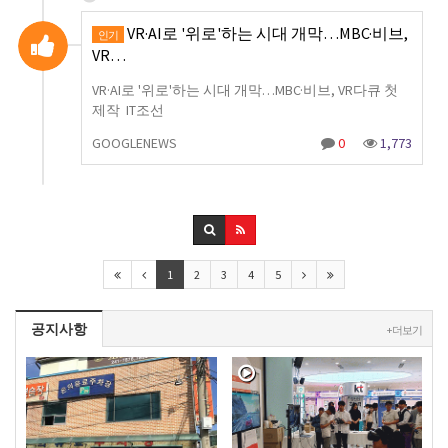
VR·AI로 '위로'하는 시대 개막…MBC·비브,
인기
VR…
VR·AI로 '위로'하는 시대 개막…MBC·비브, VR다큐 첫
제작 IT조선
GOOGLENEWS
0
1,773
1
2
3
4
5
공지사항
+ 더보기