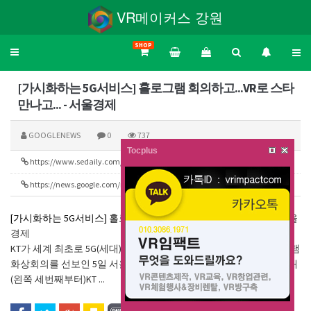
VR메이커스 강원
SHOP
Toggle
navigation
[가시화하는 5G서비스] 홀로그램 회의하고...VR로 스타
만나고... - 서울경제
GOOGLENEWS
0
737
Tocplus
https://www.sedaily.com/NewsView/1VGH0JLYR1
327
https://news.google.com/rss/search?q=vr&hl=ko&gl=KR&ceid=KR:ko
156
[가시화하는 5G서비스] 홀로그램 회의하고...VR로 스타 만나고...
서울
경제
KT가 세계 최초로 5G(세대) 네트워크를 활용한 한국-미국 간 홀로그램
화상회의를 선보인 5일 서울 마포구 누리꿈스퀘어 K-Live에서 이필재
(왼쪽 세번째부터)KT ...