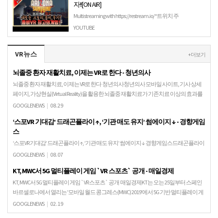
자!![ON AIR]
Multistreaming with https://restream.io/ *트위치 주
소:https://www.twitch.tv/rockyjang 20:30 - 21:00 소통 21:00 -
YOUTUBE
23:30 게임 23:00…
VR뉴스
+ 더보기
뇌졸중 환자 재활치료, 이제는 VR로 한다 - 청년의사
뇌졸중 환자 재활치료, 이제는 VR로 한다 청년의사청년의사 모바일 사이트, 기사 상세
페이지, 가상현실(Virtual Reality)을 활용한 뇌졸중 재활치료가 기존치료 이상의 효과를
보이는 것으로 나타났다. 서울대…
GOOGLENEWS
|
08.29
‘스포VR 기대감’ 드래곤플라이 ↑, ‘기관 매도 유지’ 썸에이지 ↓ - 경향게임
스
‘스포VR 기대감’ 드래곤플라이 ↑, ‘기관 매도 유지’ 썸에이지 ↓ 경향게임스드래곤플라이
는 금일(7일) 전거래일 대비 17.67%(750원) 상승한 4995원에 장을 마감했다. 외국인이
GOOGLENEWS
|
08.07
37076주를 순매도한 반…
KT, MWC서 5G 멀티플레이 게임 `VR 스포츠` 공개 - 매일경제
KT, MWC서 5G 멀티플레이 게임 `VR 스포츠` 공개 매일경제KT는 오는 25일부터 스페인
바르셀로나에서 열리는 '모바일 월드 콩그레스(MWC) 2019'에서 5G 기반 멀티플레이 게
임 'VR 스포츠'를 선보…
GOOGLENEWS
|
02.19