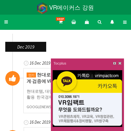
VR메이커스 강원
SHOP
Toggle
navigation
Dec 2019
16 Dec 2019
Tocplus
현대로템, 대만 전동차 디자인 공개…설
인기
계·검증에 VR …
현대로템, 대만 전동차 디자인 공개…설계·검증에 VR
활용 한국경제
GOOGLENEWS
0
928
16 Dec 2019