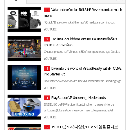
Valve Index Oculus Rift S HP Reverb and so much
1
more
"Quick" Breakdown of all the new VR hardware coming out
shortly by Barefoot Gaming (BFG)
YOUTUBE
https://www.patreon.com/barefoo…
Oculus Go : Hidden Fortune. Нашёл кебаб из
2
крысы на помойке.
Очень прикольный VR квест с 3DoF контроллером для Oculus
Go, Gear VR и Daydream. Да впрочем и для других VR
YOUTUBE
платформ. Со…
Dive into the world of Virtual Reality with HTC VIVE
3
Pro Starter Kit
Dive into the world of VR with The VIVE Pro Starter Kit. Blending high-
fidelity visuals, optimized ergonomics, and a Hi-…
YOUTUBE
PlayStation VR Unboxing - Nederlands
4
EINDELIJK, de PS VR is uit en ik ontving hem dag een! Hier de
unboxing :) Like en Abonneer voor meer toffe game video's!
YOUTUBE
19.03.13_(PCVR)다양한 PC VR게임을 즐겨보
5