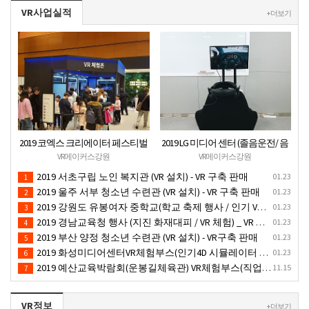
VR사업실적
+ 더보기
2019 코엑스 크리에이터 페스티벌
2019 LG 미디어 센터 (졸음운전/ 음
VR체험 부스 (인기 VR 체험) - VR렌
주운전 체험 행사) VR 체험 - VR 렌탈
VR메이커스강원
VR메이커스강원
탈대여 행사
대여 행사
2019 서초구립 노인 복지관 (VR 설치) - VR 구축 판매
01.23
1
2019 울주 서부 청소년 수련관 (VR 설치) - VR 구축 판매
01.23
2
2019 강원도 유봉여자 중학교(학교 축제 행사 / 인기 VR 컨텐츠 ) - VR렌탈대여 행사
01.23
3
2019 경남교육청 행사 (지진 화재대피 / VR 체험) _ VR 렌탈대여행사
01.23
4
2019 부산 양정 청소년 수련관 (VR 설치) - VR구축 판매
01.23
5
2019 화성미디어센터VR체험부스(인기4D 시뮬레이터 체험)-VR렌탈대여 행사
01.23
6
2019 예산교육박람회(운봉길체육관) VR체험부스(직업진로체험 / 인기VR체험)-VR렌탈대여행사
11.15
7
VR정보
+ 더보기