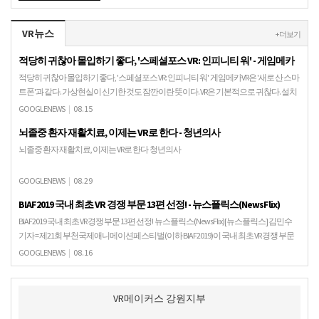
VR뉴스
+ 더보기
적당히 귀찮아 몰입하기 좋다, '스페셜포스 VR: 인피니티 워' - 게임메카
적당히 귀찮아 몰입하기 좋다, '스페셜포스 VR: 인피니티 워' 게임메카VR은 '새로 산 스마
트폰'과 같다. 가상현실이 신기한 것도 잠깐이란 뜻이다. VR은 기본적으로 귀찮다. 설치
도 설치지만, 게임을 즐기기 위해…
GOOGLENEWS
|
08.15
뇌졸중 환자 재활치료, 이제는 VR로 한다 - 청년의사
뇌졸중 환자 재활치료, 이제는 VR로 한다 청년의사
GOOGLENEWS
|
08.29
BIAF2019 국내 최초 VR 경쟁 부문 13편 선정! - 뉴스플릭스(NewsFlix)
BIAF2019 국내 최초 VR 경쟁 부문 13편 선정! 뉴스플릭스(NewsFlix)[뉴스플릭스] 김민수
기자 = 제21회 부천국제애니메이션페스티벌(이하 BIAF2019)이 국내 최초 VR 경쟁 부문
13작품을 선…
GOOGLENEWS
|
08.16
VR메이커스 강원지부