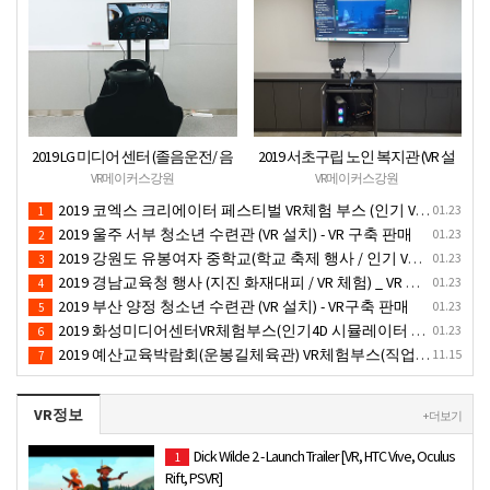
2019 LG 미디어 센터 (졸음운전/ 음
2019 서초구립 노인 복지관 (VR 설
주운전 체험 행사) VR 체험 - VR 렌탈
치) - VR 구축 판매
VR메이커스강원
VR메이커스강원
대여 행사
2019 코엑스 크리에이터 페스티벌 VR체험 부스 (인기 VR 체험) - VR렌탈대여 행사
01.23
1
2019 울주 서부 청소년 수련관 (VR 설치) - VR 구축 판매
01.23
2
2019 강원도 유봉여자 중학교(학교 축제 행사 / 인기 VR 컨텐츠 ) - VR렌탈대여 행사
01.23
3
2019 경남교육청 행사 (지진 화재대피 / VR 체험) _ VR 렌탈대여행사
01.23
4
2019 부산 양정 청소년 수련관 (VR 설치) - VR구축 판매
01.23
5
2019 화성미디어센터VR체험부스(인기4D 시뮬레이터 체험)-VR렌탈대여 행사
01.23
6
2019 예산교육박람회(운봉길체육관) VR체험부스(직업진로체험 / 인기VR체험)-VR렌탈대여행사
11.15
7
VR정보
+ 더보기
Dick Wilde 2 - Launch Trailer [VR, HTC Vive, Oculus
1
Rift, PSVR]