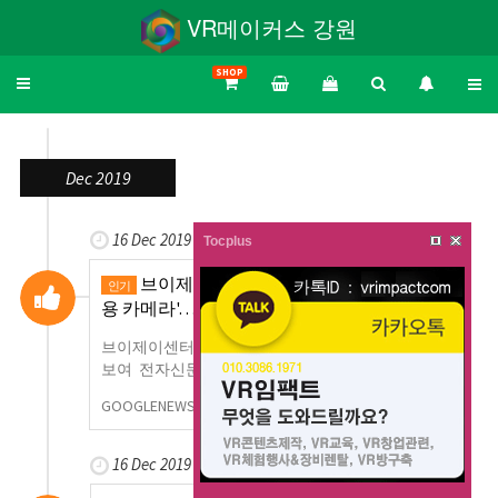
VR메이커스 강원
SHOP
Toggle
navigation
Dec 2019
16 Dec 2019
Tocplus
브이제이센터, VR 기반 '360도 원격회의
인기
용 카메라'…
브이제이센터, VR 기반 '360도 원격회의용 카메라' 선
보여 전자신문
GOOGLENEWS
0
1,004
16 Dec 2019