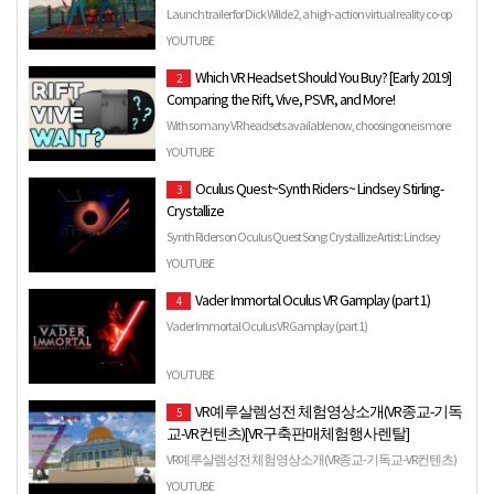
Launch trailer for Dick Wilde 2, a high-action virtual reality co-op
wave shooter, featuring cross-platform and Aim cont…
YOUTUBE
Which VR Headset Should You Buy? [Early 2019]
2
Comparing the Rift, Vive, PSVR, and More!
With so many VR headsets available now, choosing one is more
difficult than ever. Luckily for you, I break down ALL of t…
YOUTUBE
Oculus Quest~Synth Riders~ Lindsey Stirling-
3
Crystallize
Synth Riders on Oculus Quest Song: Crystallize Artist: Lindsey
Stirling Mapped By: FRACTAL & WHATTHESHARK.
YOUTUBE
Vader Immortal Oculus VR Gamplay (part 1)
4
Vader Immortal Oculus VR Gamplay (part 1)
YOUTUBE
VR예루살렘성전 체험영상소개(VR종교-기독
5
교-VR컨텐츠)[VR구축판매체험행사렌탈]
VR예루살렘성전 체험영상소개(VR종교-기독교-VR컨텐츠)
[VR구축판매체험행사렌탈]
YOUTUBE