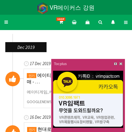
VR메이커스 강원
SHOP
Toggle
navigation
Dec 2019
17 Dec 2019
Tocplus
에이티게임, PS VR전용 '사이렌토 VR' 발
인기
매 - …
에이티게임, PS VR전용 '사이렌토 VR' 발매 더게임스
GOOGLENEWS
0
1,211
16 Dec 2019
현대로템, 대만 전동차 디자인 공개…설
인기