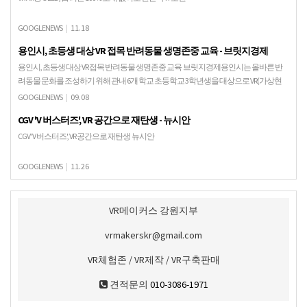
GOOGLENEWS
|
11.18
용인시, 초등생 대상 VR 접목 반려동물 생명존중 교육 - 브릿지경제
용인시, 초등생 대상 VR 접목 반려동물 생명존중 교육 브릿지경제용인시는 올바른 반
려동물 문화를 조성하기 위해 관내 6개 학교 초등학교 3학년생을 대상으로 VR(가상현
실)을 접목한 반려동물 생명존중 교육을 한다고 …
GOOGLENEWS
|
09.08
CGV 'V 버스터즈', VR 공간으로 재탄생 - 뉴시안
CGV 'V 버스터즈', VR 공간으로 재탄생 뉴시안
GOOGLENEWS
|
11.26
VR메이커스 강원지부
vrmakerskr@gmail.com
VR체험존 / VR제작 / VR구축판매
견적문의
010-3086-1971