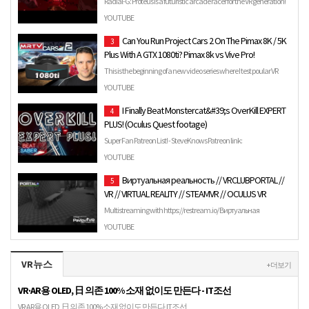
Radial-G: Proteus is a futuristic arcade racer for the VR generation!
Climb into the cockpit of a gravity-defying race c…
YOUTUBE
Can You Run Project Cars 2 On The Pimax 8K / 5K
3
Plus With A GTX 1080ti? Pimax 8k vs Vive Pro!
This is the beginning of a new video series where I test poular VR
games with the Pimax 8k / 5k+ / Vive Pro on the GTX 1…
YOUTUBE
I Finally Beat Monstercat&#39;s OverKill EXPERT
4
PLUS! (Oculus Quest footage)
Super Fan Patreon List! - SteveKnows Patreon link:
https://www.patreon.com/Gamerreality I finally did it. After much
YOUTUBE
pra…
Виртуальная реальность // VRCLUBPORTAL //
5
VR // VIRTUAL REALITY // STEAMVR // OCULUS VR
Multistreaming with https://restream.io/ Виртуальная
реальность // VRCLUBPORTAL // VR // VIRTUAL REALITY // STEAMVR
YOUTUBE
// O…
VR뉴스
+ 더보기
VR·AR용 OLED, 日 의존 100% 소재 없이도 만든다 - IT조선
VR·AR용 OLED, 日 의존 100% 소재 없이도 만든다 IT조선