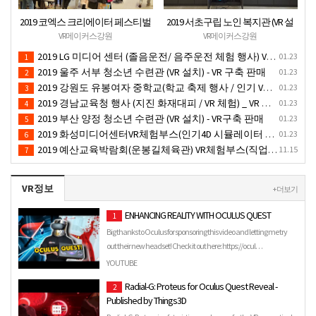
2019 코엑스 크리에이터 페스티벌
2019 서초구립 노인 복지관 (VR 설
VR체험 부스 (인기 VR 체험) - VR렌
치) - VR 구축 판매
VR메이커스강원
VR메이커스강원
탈대여 행사
2019 LG 미디어 센터 (졸음운전/ 음주운전 체험 행사) VR 체험 - VR 렌탈대여 행사
01.23
1
2019 울주 서부 청소년 수련관 (VR 설치) - VR 구축 판매
01.23
2
2019 강원도 유봉여자 중학교(학교 축제 행사 / 인기 VR 컨텐츠 ) - VR렌탈대여 행사
01.23
3
2019 경남교육청 행사 (지진 화재대피 / VR 체험) _ VR 렌탈대여행사
01.23
4
2019 부산 양정 청소년 수련관 (VR 설치) - VR구축 판매
01.23
5
2019 화성미디어센터VR체험부스(인기4D 시뮬레이터 체험)-VR렌탈대여 행사
01.23
6
2019 예산교육박람회(운봉길체육관) VR체험부스(직업진로체험 / 인기VR체험)-VR렌탈대여행사
11.15
7
VR정보
+ 더보기
ENHANCING REALITY WITH OCULUS QUEST
1
Big thanks to Oculus for sponsoring this video and letting me try
out their new headset! Check it out here: https://ocul…
YOUTUBE
Radial-G: Proteus for Oculus Quest Reveal -
2
Published by Things3D