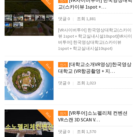
[VR사이버투어] 한국영상대학
Hot
인기
교(스카이뷰 1spot +…
댓글 0
조회 1,881
|
[VR사이버투어] 한국영상대학교(스카이
뷰 1spot + 학교실내시설10spot)[VR사이
버투어] 한국영상대학교(스카이뷰
1spot + 학교실내시설10spot)
[대학교소개VR영상]한국영상
Hot
인기
대학교 (VR항공촬영 + 지…
댓글 0
조회 2,023
|
[VR투어]소노펠리체 컨벤션
Hot
인기
VR스캔 3D SCAN V…
댓글 0
조회 1,570
|