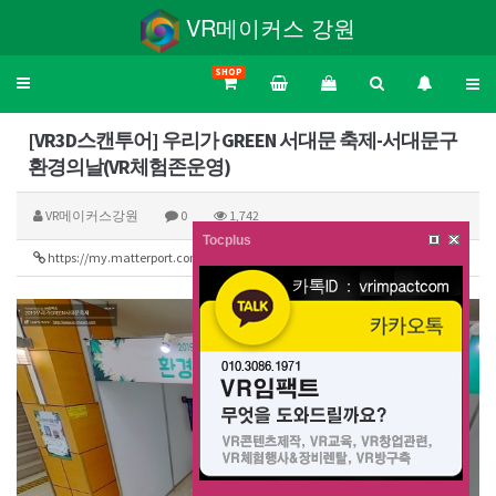
VR메이커스 강원
SHOP
Toggle
navigation
[VR3D스캔투어] 우리가 GREEN 서대문 축제-서대문구
환경의날(VR체험존운영)
VR메이커스강원
0
1,742
Tocplus
https://my.matterport.com/show/?m=W5kyq4hgm6m
335