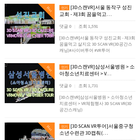
[3D스캔VR]서울 동작구 성진
Hot
인기
교회 - 제3회 꿈을먹고…
댓글 0
조회 1,591
|
[3D스캔VR]서울 동작구 성진교회 - 제3회
꿈을먹고 살지요 3D SCAN VR(3D공간스
캐닝)#사이버투어 #VR투어
[3D스캔VR]삼성서울병원 > 소
Hot
인기
아청소년치료센터 > V…
댓글 0
조회 1,731
|
[3D스캔VR]삼성서울병원 > 소아청소년
치료센터 > VR체험행사 3D SCAN VR(3D
공간스캐닝)
[3D SCAN VR투어]서울중구청
Hot
인기
소년수련관 3D캡춰(…