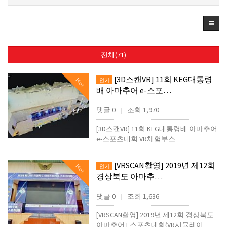
전체(71)
[3D스캔VR] 11회 KEG대통령
Hot
인기
배 아마추어 e-스포…
댓글 0
조회 1,970
|
[3D스캔VR] 11회 KEG대통령배 아마추어
e-스포츠대회 VR체험부스
[VRSCAN촬영] 2019년 제12회
Hot
인기
경상북도 아마추…
댓글 0
조회 1,636
|
[VRSCAN촬영] 2019년 제12회 경상북도
아마추어 E스포츠대회(VR시뮬레이