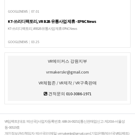
GOOGLENEWS
|
07.01
KT-쓰리디팩토리, VR B2B 유통사업 제휴 - EPNC News
KT-쓰리디팩토리, VR B2B 유통사업 제휴 EPNC News
GOOGLENEWS
|
03.25
VR메이커스 강원지부
vrmakerskr@gmail.com
VR체험존 / VR제작 / VR구축판매
견적문의
010-3086-1971
VR임팩트 | 대표 : 박선국 | 사업자등록번호 : 688-26-00251 | 통신판매업신고 : 제2016-서울성
동-00519호
개인정보관리책임자 : 박선국 | 이메일 : vrmakerskr@gmail.com | 기업은행(박선국 VR임팩트)