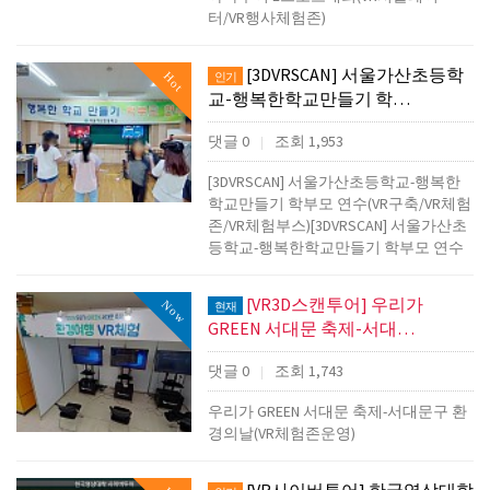
터/VR행사체험존)
[3DVRSCAN] 서울가산초등학
Hot
인기
교-행복한학교만들기 학…
댓글 0
조회 1,953
|
[3DVRSCAN] 서울가산초등학교-행복한
학교만들기 학부모 연수(VR구축/VR체험
존/VR체험부스)[3DVRSCAN] 서울가산초
등학교-행복한학교만들기 학부모 연수
[VR3D스캔투어] 우리가
Now
현재
GREEN 서대문 축제-서대…
댓글 0
조회 1,743
|
우리가 GREEN 서대문 축제-서대문구 환
경의날(VR체험존운영)