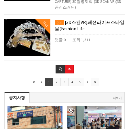
CAPTURE) 3D촬영제작-(3D SCAN VR)(3D
공간스캐닝)
[3D스캔VR]패션라이프스타일
Hot
인기
몰(Fashion Life…
댓글 0
조회 1,511
|
1
2
3
4
5
공지사항
+ 더보기