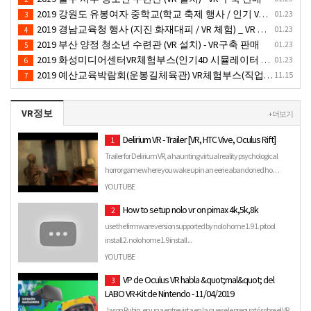
2019 강원도 유봉여자 중학교(학교 축제 행사 / 인기 VR 컨텐츠 ) - VR렌탈대여 행사
01.23
3
2019 경남교육청 행사 (지진 화재대피 / VR 체험) _ VR 렌탈대여행사
01.23
4
2019 부산 양정 청소년 수련관 (VR 설치) - VR구축 판매
01.23
5
2019 화성미디어센터VR체험부스(인기4D 시뮬레이터 체험)-VR렌탈대여 행사
01.23
6
2019 예산교육박람회(운봉길체육관) VR체험부스(직업진로체험 / 인기VR체험)-VR렌탈대여행사
11.15
7
VR정보
+ 더보기
Delirium VR - Trailer [VR, HTC Vive, Oculus Rift]
1
Trailer for Delirium VR, a haunting virtual reality psychological
horror game where you wake up in an eerie abandoned ho…
YOUTUBE
How to setup nolo vr on pimax 4k,5k,8k
2
use the firmware version supported by nolo home 1.9 1. pitool
install 2. nolo home 1.9 install ...
YOUTUBE
VP de Oculus VR habla &quot;mal&quot; del
3
LABO VR-Kit de Nintendo - 11/04/2019
Jason Rubin, en una entrevista en la que se le preguntó sobre el VR