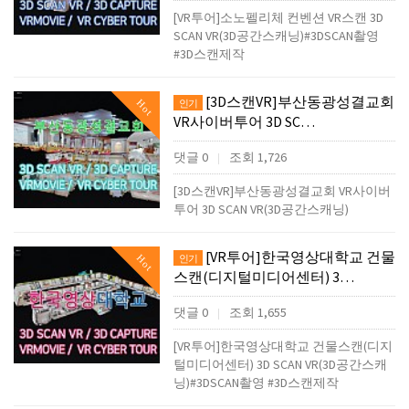
[VR투어]소노펠리체 컨벤션 VR스캔 3D
SCAN VR(3D공간스캐닝)#3DSCAN촬영
#3D스캔제작
[3D스캔VR]부산동광성결교회
Hot
인기
VR사이버투어 3D SC…
댓글 0
조회 1,726
|
[3D스캔VR]부산동광성결교회 VR사이버
투어 3D SCAN VR(3D공간스캐닝)
[VR투어]한국영상대학교 건물
Hot
인기
스캔(디지털미디어센터) 3…
댓글 0
조회 1,655
|
[VR투어]한국영상대학교 건물스캔(디지
털미디어센터) 3D SCAN VR(3D공간스캐
닝)#3DSCAN촬영 #3D스캔제작