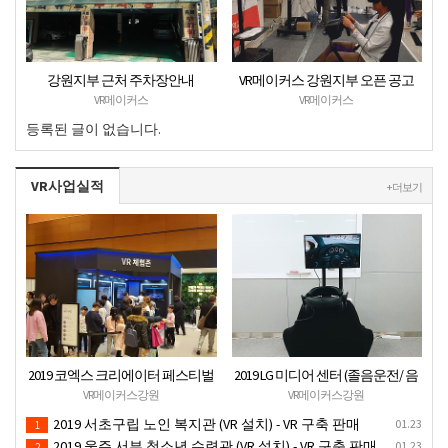
강원지부 근처 주차장안내
VR메이커스 강원지부 오픈 공고
VR메이커스
VR메이커스
등록된 글이 없습니다.
VR사업실적
+ 더보기
2019 코엑스 크리에이터 페스티벌
2019 LG 미디어 센터 (졸음운전/ 음
VR체험 부스 (인기 VR 체험) - VR렌
주운전 체험 행사) VR 체험 - VR 렌탈
VR메이커스강원
VR메이커스강원
탈대여 행사
대여 행사
2019 서초구립 노인 복지관 (VR 설치) - VR 구축 판매
01.23
1
2019 울주 서부 청소년 수련관 (VR 설치) - VR 구축 판매
01.23
2