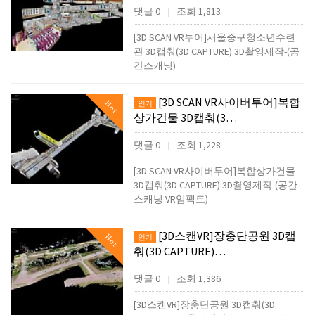
댓글 0
조회 1,813
|
[3D SCAN VR투어]서울중구청소년수련
관 3D캡춰(3D CAPTURE) 3D촬영제작-(공
간스캐닝)
[3D SCAN VR사이버투어]복합
Hot
인기
상가건물 3D캡춰(3…
댓글 0
조회 1,228
|
[3D SCAN VR사이버투어]복합상가건물
3D캡춰(3D CAPTURE) 3D촬영제작-(공간
스캐닝 VR임팩트)
[3D스캔VR]장충단공원 3D캡
Hot
인기
춰(3D CAPTURE)…
댓글 0
조회 1,386
|
[3D스캔VR]장충단공원 3D캡춰(3D