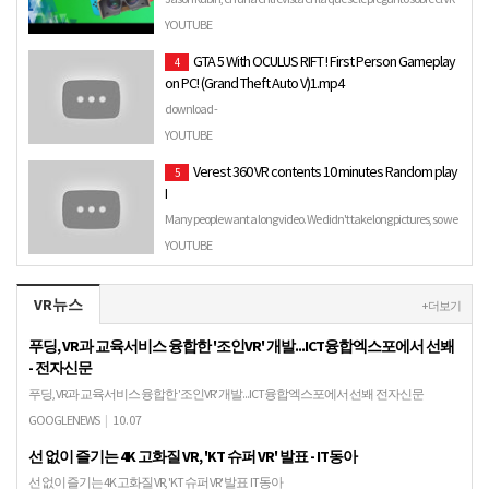
de Nintendo, lo llamó tecnología barata y como algo …
YOUTUBE
GTA 5 With OCULUS RIFT ! First Person Gameplay
4
on PC! (Grand Theft Auto V)1.mp4
download -
https://dropbbase.com/download/68bd51dbc3e91e84453e48f168337c
YOUTUBE
password - 1234.
Verest 360 VR contents 10 minutes Random play
5
I
Many people want a long video. We didn't take long pictures, so we
re-edited the contents for 10 minutes. There will be …
YOUTUBE
VR뉴스
+ 더보기
푸딩, VR과 교육서비스 융합한 '조인VR' 개발...ICT융합엑스포에서 선봬
- 전자신문
푸딩, VR과 교육서비스 융합한 '조인VR' 개발...ICT융합엑스포에서 선봬 전자신문
GOOGLENEWS
|
10.07
선 없이 즐기는 4K 고화질 VR, 'KT 슈퍼 VR' 발표 - IT동아
선 없이 즐기는 4K 고화질 VR, 'KT 슈퍼 VR' 발표 IT동아