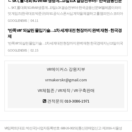
ㄴ SKT, 롤 대회 5G VR·AR 생중계...13일 LCK 결승전부터! - 한국금융신문
ㄴ SKT, 롤 대회 5G VR·AR 생중계...13일 LCK 결승전부터! 한국금융신문SK텔레콤이 라이
엇 게임즈(한국대표 박준규)와 5G 공식 스폰서십 계약을 체결하고 롤 챔피언스 코리아
(LCK) 중계권을 확보한다…
GOOGLENEWS
|
04.11
'반쪽 VR' 되살린 몰입기술…1차 세계대전 현장까지 완벽 재현 - 한국경
제
'반쪽 VR' 되살린 몰입기술…1차 세계대전 현장까지 완벽 재현 한국경제지난 13일 미국
버지니아주 블랙스버그의 '뉴먼 도서관'에서 아주 특별한 전시회가 열렸다.
GOOGLENEWS
|
02.15
VR메이커스 강원지부
vrmakerskr@gmail.com
VR체험존 / VR제작 / VR구축판매
견적문의
010-3086-1971
VR임팩트 | 대표 : 박선국 | 사업자등록번호 : 688-26-00251 | 통신판매업신고 : 제2016-서울성