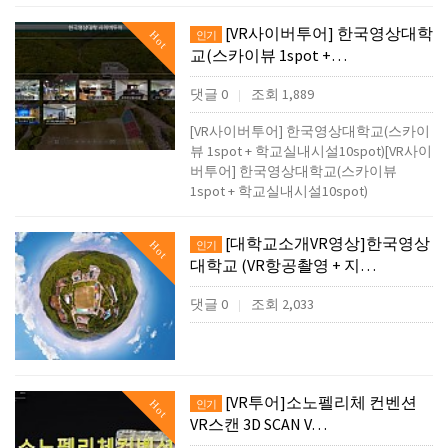
[VR사이버투어] 한국영상대학
Hot
인기
교(스카이뷰 1spot +…
댓글 0
조회 1,889
|
[VR사이버투어] 한국영상대학교(스카이
뷰 1spot + 학교실내시설10spot)[VR사이
버투어] 한국영상대학교(스카이뷰
1spot + 학교실내시설10spot)
[대학교소개VR영상]한국영상
Hot
인기
대학교 (VR항공촬영 + 지…
댓글 0
조회 2,033
|
[VR투어]소노펠리체 컨벤션
Hot
인기
VR스캔 3D SCAN V…