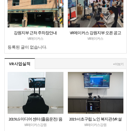
강원지부 근처 주차장안내
VR메이커스 강원지부 오픈 공고
VR메이커스
VR메이커스
등록된 글이 없습니다.
VR사업실적
+ 더보기
2019 LG 미디어 센터 (졸음운전/ 음
2019 서초구립 노인 복지관 (VR 설
주운전 체험 행사) VR 체험 - VR 렌탈
치) - VR 구축 판매
VR메이커스강원
VR메이커스강원
대여 행사