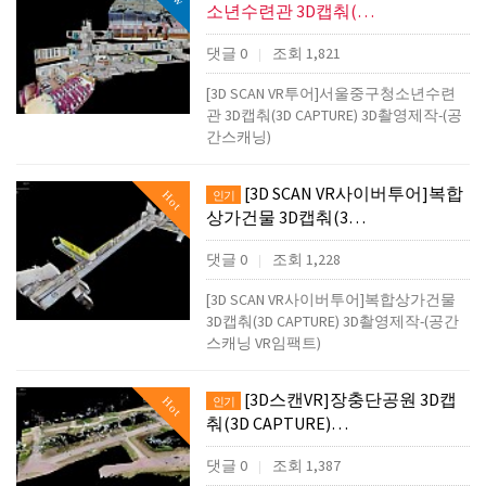
소년수련관 3D캡춰(…
댓글 0
조회 1,821
|
[3D SCAN VR투어]서울중구청소년수련
관 3D캡춰(3D CAPTURE) 3D촬영제작-(공
간스캐닝)
[3D SCAN VR사이버투어]복합
Hot
인기
상가건물 3D캡춰(3…
댓글 0
조회 1,228
|
[3D SCAN VR사이버투어]복합상가건물
3D캡춰(3D CAPTURE) 3D촬영제작-(공간
스캐닝 VR임팩트)
[3D스캔VR]장충단공원 3D캡
Hot
인기
춰(3D CAPTURE)…
댓글 0
조회 1,387
|