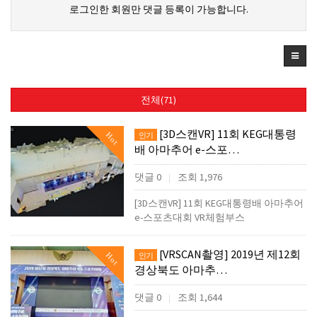
로그인한 회원만 댓글 등록이 가능합니다.
전체(71)
[3D스캔VR] 11회 KEG대통령
Hot
인기
배 아마추어 e-스포…
댓글 0
조회 1,976
|
[3D스캔VR] 11회 KEG대통령배 아마추어
e-스포츠대회 VR체험부스
[VRSCAN촬영] 2019년 제12회
Hot
인기
경상북도 아마추…
댓글 0
조회 1,644
|