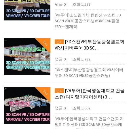
댓글 0
조회 1,577
|
[VR투어]소노펠리체 컨벤션 VR스캔 3D
SCAN VR(3D공간스캐닝)#3DSCAN촬영
#3D스캔제작
[3D스캔VR]부산동광성결교회
Hot
인기
VR사이버투어 3D SC…
댓글 0
조회 1,732
|
[3D스캔VR]부산동광성결교회 VR사이버
투어 3D SCAN VR(3D공간스캐닝)
[VR투어]한국영상대학교 건물
Hot
인기
스캔(디지털미디어센터) 3…
댓글 0
조회 1,662
|
[VR투어]한국영상대학교 건물스캔(디지
털미디어센터) 3D SCAN VR(3D공간스캐