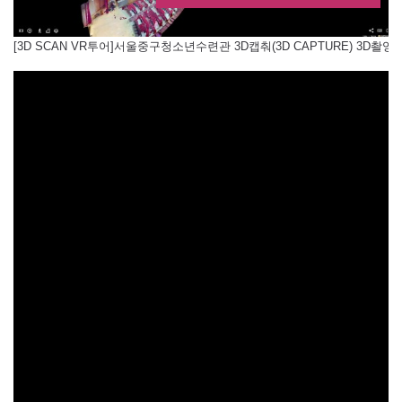
[3D SCAN VR투어]서울중구청소년수련관 3D캡춰(3D CAPTURE) 3D촬