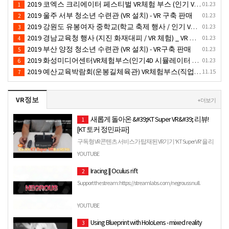
2019 코엑스 크리에이터 페스티벌 VR체험 부스 (인기 VR 체험) - VR렌탈대여 행사
01.23
1
2019 울주 서부 청소년 수련관 (VR 설치) - VR 구축 판매
01.23
2
2019 강원도 유봉여자 중학교(학교 축제 행사 / 인기 VR 컨텐츠 ) - VR렌탈대여 행사
01.23
3
2019 경남교육청 행사 (지진 화재대피 / VR 체험) _ VR 렌탈대여행사
01.23
4
2019 부산 양정 청소년 수련관 (VR 설치) - VR구축 판매
01.23
5
2019 화성미디어센터VR체험부스(인기4D 시뮬레이터 체험)-VR렌탈대여 행사
01.23
6
2019 예산교육박람회(운봉길체육관) VR체험부스(직업진로체험 / 인기VR체험)-VR렌탈대여행사
11.15
7
VR정보
+ 더보기
새롭게 돌아온 &#39;KT Super VR&#39; 리뷰!
1
[KT 토커 정민파파]
구독형 VR 콘텐츠 서비스가 탑재된 VR기기 'KT Super VR' 을 리
뷰해 보았습니다. 기본의 VR 기기들과 다르게 따로 스마트
YOUTUBE
폰을 장착할 필요가 없고 ...
Iracing || Oculus rift
2
Support the stream: https://streamlabs.com/negrouss null.
YOUTUBE
Using Blueprint with HoloLens - mixed reality
3