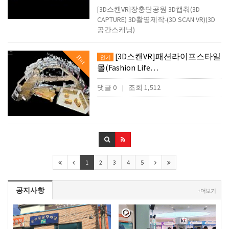
[3D스캔VR]장충단공원 3D캡춰(3D
CAPTURE) 3D촬영제작-(3D SCAN VR)(3D
공간스캐닝)
[3D스캔VR]패션라이프스타일
Hot
인기
몰(Fashion Life…
댓글 0
조회 1,512
|
1
2
3
4
5
공지사항
+ 더보기