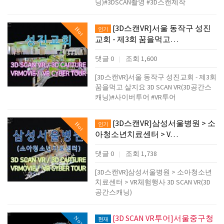
닝)#3DSCAN촬영 #3D스캔제작
[3D스캔VR]서울 동작구 성진
Hot
인기
교회 - 제3회 꿈을먹고…
댓글 0
조회 1,600
|
[3D스캔VR]서울 동작구 성진교회 - 제3회
꿈을먹고 살지요 3D SCAN VR(3D공간스
캐닝)#사이버투어 #VR투어
[3D스캔VR]삼성서울병원 > 소
Hot
인기
아청소년치료센터 > V…
댓글 0
조회 1,738
|
[3D스캔VR]삼성서울병원 > 소아청소년
치료센터 > VR체험행사 3D SCAN VR(3D
공간스캐닝)
[3D SCAN VR투어]서울중구청
Now
현재