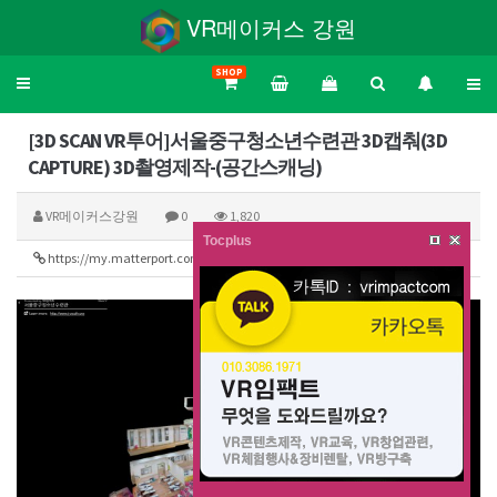
VR메이커스 강원
SHOP
Toggle
navigation
[3D SCAN VR투어]서울중구청소년수련관 3D캡춰(3D
CAPTURE) 3D촬영제작-(공간스캐닝)
VR메이커스강원
0
1,820
Tocplus
https://my.matterport.com/show/?m=itvh7uqhS2y
390