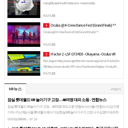
Using Blueprint with HoloLens - mixed reality
YOUTUBE
Oculus @ K-Crew Dance Fest (Grand Finals) ^^
4
Oculus @ K-Crew Dance Fest (Grand Finals) ^^
YOUTUBE
rFactor 2 - LSF GT3 RD5 - Okayama - Oculus VR
5
My League: http://www.gentlemen-racers.org Game: rFactor2 in
VR https://www.studio-397.com/ Hardware: Display : Oculus R…
YOUTUBE
VR뉴스
+ 더보기
잠실 롯데월드 VR 놀이기구 고장…40여명 대피 소동 - 연합뉴스
잠실 롯데월드 VR 놀이기구 고장…40여명 대피 소동 연합뉴스(서울=연합뉴스) 김수현
기자 = 지난 9일 서울 롯데월드에서 가상현실(VR) 놀이기구가 고장 나 수십명이 대피하
는 소동이 벌어졌다. 10일 서울 송파경…
GOOGLENEWS
|
07.10