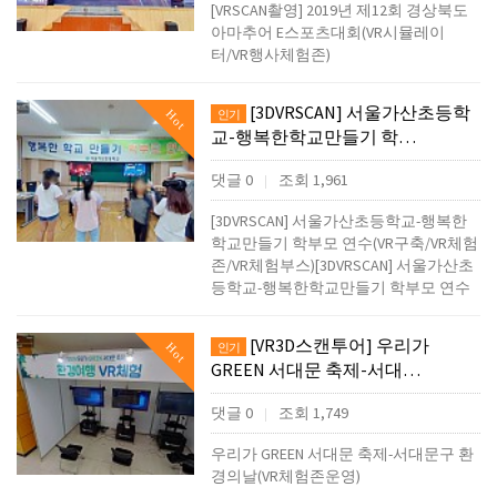
[VRSCAN촬영] 2019년 제12회 경상북도
아마추어 E스포츠대회(VR시뮬레이
터/VR행사체험존)
[3DVRSCAN] 서울가산초등학
Hot
인기
교-행복한학교만들기 학…
댓글 0
조회 1,961
|
[3DVRSCAN] 서울가산초등학교-행복한
학교만들기 학부모 연수(VR구축/VR체험
존/VR체험부스)[3DVRSCAN] 서울가산초
등학교-행복한학교만들기 학부모 연수
[VR3D스캔투어] 우리가
Hot
인기
GREEN 서대문 축제-서대…
댓글 0
조회 1,749
|
우리가 GREEN 서대문 축제-서대문구 환
경의날(VR체험존운영)