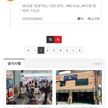
VR·AI로 '위로'하는 시대 개막…MBC·비브, VR다큐 첫
제작 IT조선
GOOGLENEWS
0
1,773
1
2
3
4
5
공지사항
+ 더보기