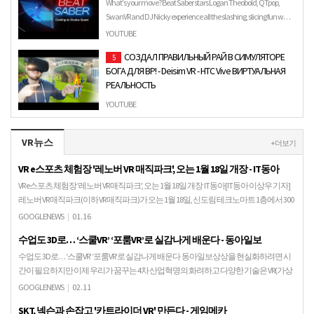
What's your move? Beat Saber stars Logan Theobold, QTpop,
SwanVR and DJ Nicky experience all the slashing, slicing fun w…
YOUTUBE
СОЗДАЛ ПРАВИЛЬНЫЙ РАЙ В СИМУЛЯТОРЕ
5
БОГА ДЛЯ ВР! - Deisim VR - HTC Vive ВИРТУАЛЬНАЯ
РЕАЛЬНОСТЬ
Создал настоящий рай в симуляторе бога для виртуальной
YOUTUBE
реальности! Создавай землю, следи за своими людьми,...
VR뉴스
+ 더보기
VR e스포츠 체험장 '레노버 VR 매직파크', 오는 1월 18일 개장 - IT동아
VR e스포츠 체험장 '레노버 VR 매직파크', 오는 1월 18일 개장 IT동아[IT동아 이상우 기자]
레노버 VR 매직파크(이하 VR 매직파크)가 오는 1월 18일, 신도림 테크노마트 1층에서 300
평 규모로 개…
GOOGLENEWS
|
01.16
수업도 3D로… ‘스쿨VR’ ‘포룸VR’로 실감나게 배운다 - 동아일보
수업도 3D로… ‘스쿨VR’ ‘포룸VR’로 실감나게 배운다 동아일보상상을 현실화하려면 시
간이 필요하지만 이제 우리가 꿈꾸는 4차 산업혁명의 화려하고 다양한 기술은 VR(가상
현실)를 통해 현실화하고 있다. ㈜스튜디오…
GOOGLENEWS
|
02.11
SKT, 넥슨과 손잡고 '카트라이더 VR' 만든다 - 게임메카