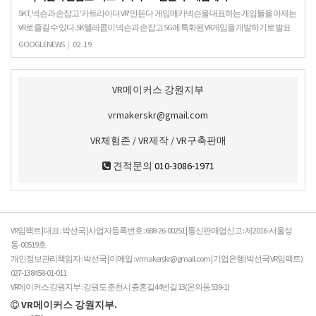
SKT, 넥슨과 손잡고 '카트라이더 VR' 만든다 게임메카넥슨을 대표하는 게임들을 이제는
VR로 즐길 수 있다. SK텔레콤이 넥슨과 손잡고 5G에 특화된 VR게임을 개발하기로 발표
한 것이다. SK텔레콤은 19일, …
GOOGLENEWS
|
02.19
VR메이커스 강원지부
vrmakerskr@gmail.com
VR체험존 / VR제작 / VR구축판매
견적문의
010-3086-1971
VR임팩트 | 대표 : 박선국 | 사업자등록번호 : 688-26-00251 | 통신판매업신고 : 제2016-서울성
동-00519호
개인정보관리책임자 : 박선국 | 이메일 : vrmakerskr@gmail.com | 기업은행(박선국 VR임팩트)
027-138458-01-011
VR메이커스 강원지부 : 강원도 춘천시 충혼길44번길 13(온의동 539-1)
VR메이커스 강원지부.