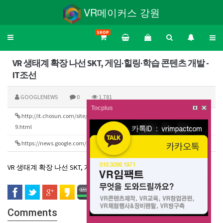
VR메이커스 강원
SHOP
Toggle
navigation
VR 생태계 확장 나선 SKT, 게임·힐링·학습 콘텐츠 개발 -
IT조선
GOOGLENEWS
0
1,781
Tocplus
http://it.chosun.com/site/data/html_dir/2020/02/13/202002130217
421
9.html
https://news.google.com/rss/search?q=vr&hl=ko&gl=KR&ceid=KR:ko
322
VR 생태계 확장 나선 SKT, 게임·힐링·학습 콘텐츠 개발
IT조선
Comments