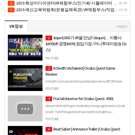
2019 화성미디어센터VR체험부스(인기4D 시뮬레이터 체험)-VR렌탈대여 행사
01.23
6
2019 예산교육박람회(운봉길체육관) VR체험부스(직업진로체험 / 인기VR체험)-VR렌탈대여행사
11.15
7
VR정보
+ 더보기
&quot;SNS가 VR을 만났다&quot;… 이통사
1
&#39;VR 경쟁&#39; 점입가경 / 머니투데이방송 (뉴
스)
11/19 MTN 핫라인 5 이동통신사들이 5G의 핵심서비스인 VR
YOUTUBE
시장을 선점하기 위해 관련 투자를 늘리고 기술 개발, 상용
In Death: Unchained | Oculus Quest Game
2
화에 주력하고 있는데요. 게임을...
Review
In Death: Unchained is the Quest iteration of one of PCVR's best-
kept secrets. It's a spooky archery game that's been gi…
YOUTUBE
Fractal Universe for Oculus Quest - #001
3
please note that the game will select a language based on Quest
locale -- here Portuguese is shown but it has English as…
YOUTUBE
Beat Saber | Announce Trailer | Oculus Quest
4