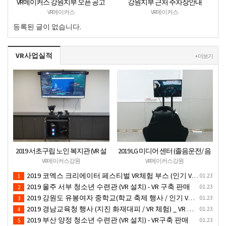
VR메이커스 강원지부 오픈 공고
강원지부 근처 주차장안내
VR메이커스
VR메이커스
등록된 글이 없습니다.
VR사업실적
+ 더보기
2019 서초구립 노인 복지관 (VR 설
2019 LG 미디어 센터 (졸음운전/ 음
치) - VR 구축 판매
주운전 체험 행사) VR 체험 - VR 렌탈
VR메이커스강원
VR메이커스강원
대여 행사
2019 코엑스 크리에이터 페스티벌 VR체험 부스 (인기 VR 체험) - VR렌탈대여 행사
01.23
1
2019 울주 서부 청소년 수련관 (VR 설치) - VR 구축 판매
01.23
2
2019 강원도 유봉여자 중학교(학교 축제 행사 / 인기 VR 컨텐츠 ) - VR렌탈대여 행사
01.23
3
2019 경남교육청 행사 (지진 화재대피 / VR 체험) _ VR 렌탈대여행사
01.23
4
2019 부산 양정 청소년 수련관 (VR 설치) - VR구축 판매
01.23
5